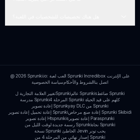
بالطبع! يُقدّر ملاحظات اللاعبين للغاية. يقدّر العديد من
المطورين الاقتراحات وقد يدمجونها في التحديثات
هل هناك تخصيصات للشخصيات في اللعبة؟
المستقبلية، مما يجعل هذه اللعبة المدفوعة من المجتمع
يثير Sprunki Burned Down مشاعر الحنين ممزوجة
أفضل.
بالتوتر والفضول، مما يدفع اللاعبين لاستكشاف كل من
الموسيقى والقصة وراء هذا الوضع الرائع والمخيف.
نعم! يمكن للاعبين تخصيص شخصياتهم بعدة طرق، مما
يضيف لمسة شخصية ويجعل تجربتهم الموسيقية فريدة
في عالم Sprunki Burned Down.
Sprunki.io: العب لعبة Sprunki Incredibox على الإنترنت
2026
@
اتصل بنا
الشروط والأحكام
سياسة الخصوصية
ضاغط Sprunki
عالم Sprunkis
تغيير العلامة التجارية لSprunki
المرحلة 4 Sprunki كلهم على قيد الحياة
مدرسة Sprunki
إعادة تصوير Sprunkyay DLC من Sprunki
إعادة صنع مرحاض Sprunki Skibidi
إعادة تحميل إعادة تصوير Sprunki
إعادة تصوير Parasprunki
إعادة تصوير Htsprunkis
نجاة Sprunki
رسمة جديدة لوقت الليل من Sprunki
نسخة Sprunki الخاطئ Jevin يحب تونر
إصدار نهائي من المرحلة 4 من Sprunki