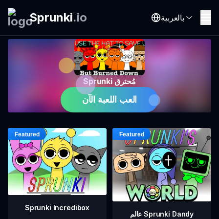
Sprunki
.
io
بالعربية
Sprunki مُحترق
العب اللعبة الآن
Sprunki Incredibox
عالم Sprunki Dandy