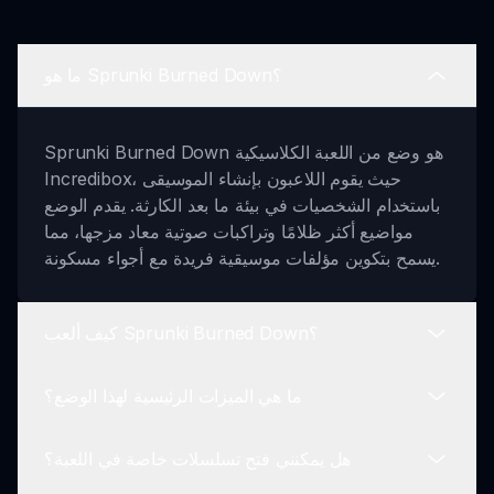
ما هو Sprunki Burned Down؟
Sprunki Burned Down هو وضع من اللعبة الكلاسيكية
Incredibox، حيث يقوم اللاعبون بإنشاء الموسيقى
باستخدام الشخصيات في بيئة ما بعد الكارثة. يقدم الوضع
مواضيع أكثر ظلامًا وتراكبات صوتية معاد مزجها، مما
يسمح بتكوين مؤلفات موسيقية فريدة مع أجواء مسكونة.
كيف ألعب Sprunki Burned Down؟
ما هي الميزات الرئيسية لهذا الوضع؟
للعب Sprunki Burned Down، قم بزيارة sprunki.io،
واختر الوضع، وابدأ في تخصيص شخصياتك. امزج الأصوات
هل يمكنني فتح تسلسلات خاصة في اللعبة؟
والتأثيرات المختلفة لإنشاء طبقات موسيقية معقدة بينما
تشمل الميزات الرئيسية التراكبات الصوتية المخيفة، آليات
تكشف الرسوم المتحركة المخفية.