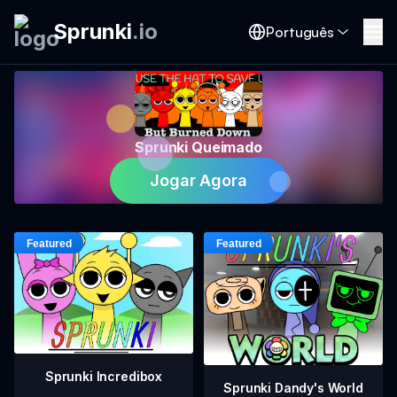
Sprunki
.
io
Português
Sprunki Queimado
Jogar Agora
Sprunki Incredibox
Sprunki Dandy's World