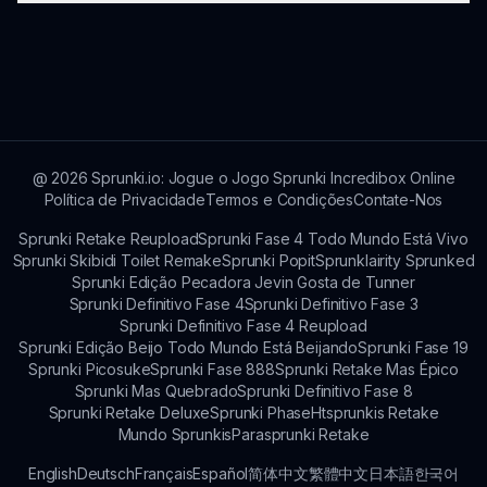
orientado pela comunidade ainda melhor.
levando os jogadores a explorar tanto a música
quanto a história por trás deste mod
Sim! Os jogadores podem personalizar seus
assombrosamente belo.
personagens de várias maneiras, adicionando
um toque pessoal e tornando sua experiência
musical única no universo de Sprunki
Incendiado.
@
2026
Sprunki.io: Jogue o Jogo Sprunki Incredibox Online
Política de Privacidade
Termos e Condições
Contate-Nos
Sprunki Retake Reupload
Sprunki Fase 4 Todo Mundo Está Vivo
Sprunki Skibidi Toilet Remake
Sprunki Popit
Sprunklairity Sprunked
Sprunki Edição Pecadora Jevin Gosta de Tunner
Sprunki Definitivo Fase 4
Sprunki Definitivo Fase 3
Sprunki Definitivo Fase 4 Reupload
Sprunki Edição Beijo Todo Mundo Está Beijando
Sprunki Fase 19
Sprunki Picosuke
Sprunki Fase 888
Sprunki Retake Mas Épico
Sprunki Mas Quebrado
Sprunki Definitivo Fase 8
Sprunki Retake Deluxe
Sprunki Phase
Htsprunkis Retake
Mundo Sprunkis
Parasprunki Retake
English
Deutsch
Français
Español
简体中文
繁體中文
日本語
한국어