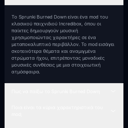
Το Sprunki Burned Down είναι ένα mod του
κλασικού παιχνιδιού Incredibox, όπου οι
παίκτες δημιουργούν μουσική
χρησιμοποιώντας χαρακτήρες σε ένα
μεταποκαλυπτικό περιβάλλον. Το mod εισάγει
σκοτεινότερα θέματα και αναμιγμένα
στρώματα ήχου, επιτρέποντας μοναδικές
μουσικές συνθέσεις με μια στοιχειωτική
ατμόσφαιρα.
Πώς να παίξω το Sprunki Burned Down;
Ποια είναι τα κύρια χαρακτηριστικά του
Για να παίξετε το Sprunki Burned Down,
mod;
επισκεφθείτε το sprunki.io, επιλέξτε το mod και
αρχίστε να προσαρμόζετε τους χαρακτήρες