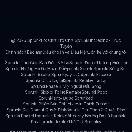
người chơi khám phá cả âm nhạc và câu chuyện
Có! Người chơi có thể tùy chỉnh các nhân vật
phía sau mod đẹp một cách ám ảnh này.
của mình theo nhiều cách khác nhau, thêm một
nét cá nhân và khiến trải nghiệm âm nhạc của
họ trở nên độc đáo trong vũ trụ Sprunki Bị Đốt
Cháy.
@
2026
Sprunki.io: Chơi Trò Chơi Sprunki Incredibox Trực
Tuyến
Chính sách Bảo mật
Điều khoản và Điều kiện
Liên hệ với chúng tôi
Sprunki Thời Gian Ban Đêm Vẽ Lại
Sprunki Được Thương Hiệu Lại
Sprunki Nhưng Họ Đã Hoán Đổi
Sprunki Spunkr
Sprunki Sống Sót
Sprunki Retake Sprunkyay DLC
Sprunki Escuela
Sprunki Circo Digital
Sprunki Retake Tải Lại
Sprunki Phase 4 Mọi Người Đều Sống
Sprunki Skibidi Toilet Remake
Sprunki Popit
Sprunklairity Được Sprunked
Sprunki Phiên Bản Tội Lỗi Jevin Thích Tunner
Sprunki Giai Đoạn 4 Quyết Định
Sprunki Giai Đoạn 3 Quyết Định
Sprunki Phase
Htsprunkis Retake
Abgerny Nhưng Đó Là Sprinkle
Parasprunki Retake
Thế Giới Sprunkis