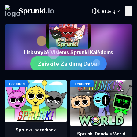
Sprunki
.
io
Lietuvių
Linksmybė Visiems Sprunki Kalėdoms
Žaiskite Žaidimą Dabar
Sprunki Incredibox
Sprunki Dandy's World