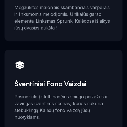
Mėgaukitės maloniais skambančiais varpeliais
ir linksmomis melodijomis. Unikalūs garso
elementai Linksmas Sprunki Kalėdose išlaikys
jūsų dvasias aukštai!
Šventiniai Fono Vaizdai
Pasinerkite į stulbinančius sniego peizažus ir
žavingas šventines scenas, kurios sukuria
stebuklingą Kalėdų fono vaizdą jūsų
nuotykiams.