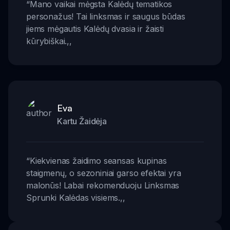
“
Mano vaikai mėgsta Kalėdų tematikos
personažus! Tai linksmas ir saugus būdas
jiems mėgautis Kalėdų dvasia ir žaisti
kūrybiškai.
,,
Eva
Kartu Žaidėja
“
Kiekvienas žaidimo seansas kupinas
staigmenų, o sezoniniai garso efektai yra
malonūs! Labai rekomenduoju Linksmas
Sprunki Kalėdas visiems.
,,