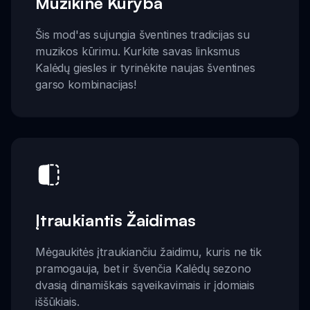
Muzikinė Kūryba
Šis mod'as sujungia šventines tradicijas su
muzikos kūrimu. Kurkite savas linksmus
Kalėdų giesles ir tyrinėkite naujas šventines
garso kombinacijas!
Įtraukiantis Žaidimas
Mėgaukitės įtraukiančiu žaidimu, kuris ne tik
pramogauja, bet ir švenčia Kalėdų sezono
dvasią dinamiškais sąveikavimais ir įdomiais
iššūkiais.