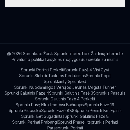
Nors Linksmas Sprunki Kalėdas šiuo metu yra
vieno žaidėjo nuotykis, ateities atnaujinimuose
tikimasi naujų žaidimo funkcijų.
Kas daro Linksmas Sprunki Kalėdas ypatingą,
yra jo šventinės džiaugsmo, muzikos kūrybos ir
įtraukiančių žaidimų patirčių kombinacija. Tai
apima šventinę dvasią kiekvienoje žaidimo
sesijoje!
@
2026
Sprunki.io: Žaisk Sprunki Incredibox Žaidimą Internete
Privatumo politika
Taisyklės ir sąlygos
Susisiekite su mumis
Sprunki Perimti Perkelti
Sprunki Fazė 4 Visi Gyvi
Sprunki Skibidi Tualetas Perkūrimas
Sprunki Popit
Sprunklairity Sprunked
Sprunki Nuodėmingos Versijos Jevinas Mėgsta Tunner
Sprunki Galutinis Fazė 4
Sprunki Galutinis Fazė 3
Sprunkis Pasaulis
Sprunki Galutinis Fazė 4 Perkelti
Sprunki Pusę Išleidimo Visi Bučiuojasi
Sprunki Fazė 19
Sprunki Picosuke
Sprunki Fazė 888
Sprunki Perimti Bet Epinis
Sprunki Bet Sugadintas
Sprunki Galutinis Fazė 8
Sprunki Perimti Prabangi
Sprunki Phase
Htsprunkis Perimti
Parasprunki Perimti