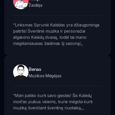
Žaidėja
“
Linksmas Sprunki Kalėdas yra džiaugsminga
patirtis! Šventinė muzika ir personažai
atgaivino Kalėdų dvasią, todėl tai mano
mėgstamiausias žaidimas šį sezoną!
,,
Benas
Muzikos Mėgėjas
“
Man patiko kurti savo giesles! Šis Kalėdų
mod'as puikus visiems, kurie mėgsta kurti
muziką švenčiant šventinę nuotaiką.
,,