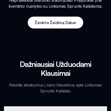
Nepraleiskite šventinio linksmybės! Prisijunkite prie
šventinio nuotykio su Linksmas Sprunki Kalėdomis.
Žaiskite Žaidimą Dabar
Dažniausiai Užduodami
Klausimai
Raskite atsakymus į savo klausimus apie Linksmas
Sprunki Kalėdas.