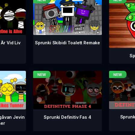
 Är Vid Liv
Sprunki Skibidi Toalett Remake
Sp
Sprunki
Sprunki Definitiv Fas 4
gåvan Jevin
ner