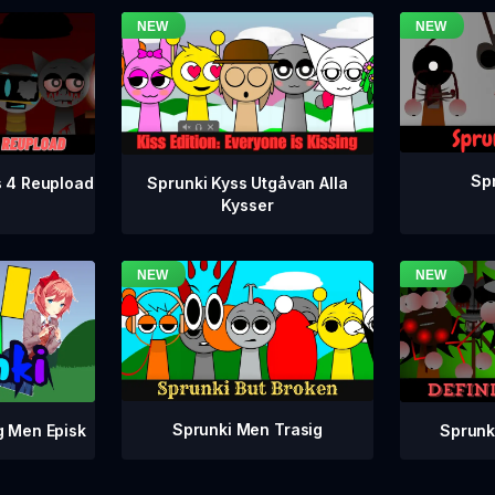
Spr
s 4 Reupload
Sprunki Kyss Utgåvan Alla
Kysser
Sprunki Men Trasig
Sprunki
g Men Episk