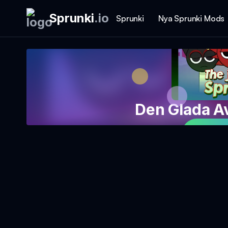
Sprunki
.
io
Sprunki
Nya Sprunki Mods
Den Glada A
Spela