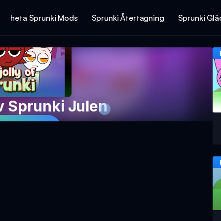
heta Sprunki Mods
Sprunki Återtagning
Sprunki Glä
v Sprunki Julen
 Spelet Nu