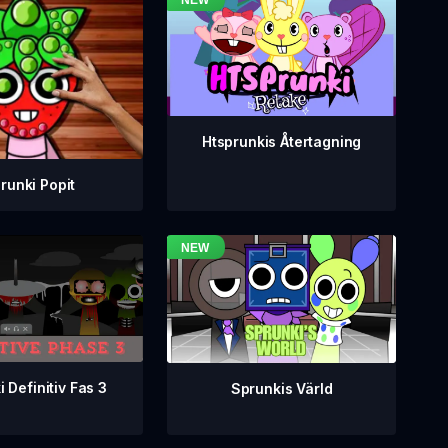
Htsprunkis Återtagning
runki Popit
 Definitiv Fas 3
Sprunkis Värld