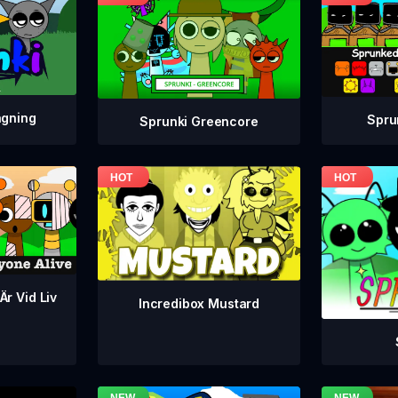
agning
Spru
Sprunki Greencore
Är Vid Liv
Incredibox Mustard