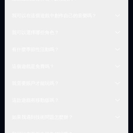
是的！Sprunki 聖誕節包含隱藏的節日音樂和動畫等
特殊驚喜，玩家可以在遊玩過程中解鎖。
我可以在這個遊戲中創作自己的音樂嗎？
Sprunki 聖誕節適合所有年齡段的玩家！它的互動元
素和家庭友好的內容使每個人都能享受。
我可以選擇哪些角色？
當然可以！Sprunki 聖誕節的一個主要亮點是能夠創
作自己的音樂作品。嘗試使用節日音效，創作你的歡
有什麼季節性活動嗎？
樂旋律。
玩家可以享受各種穿著節日服裝的聖誕主題角色！每
個角色都為你的遊戲體驗增添獨特魅力。
這個遊戲是免費嗎？
是的，Sprunki 聖誕節可能會提供包含挑戰和獎勵的
季節性活動！在節日期間，請留意遊戲內的特殊活
我需要賬戶才能玩嗎？
動。
是的，你可以免費享受 Sprunki 聖誕節！只需訪問
sprunki.io，開始你的節日冒險！
這款遊戲有移動版嗎？
玩 Sprunki 聖誕節不需要賬戶。你可以直接進入節
日的樂趣，而無需任何登錄。
如果我遇到技術問題怎麼辦？
目前，Sprunki 聖誕節僅在網絡平台上提供。尚未有
移動版，但玩家可以通過瀏覽器訪問它。