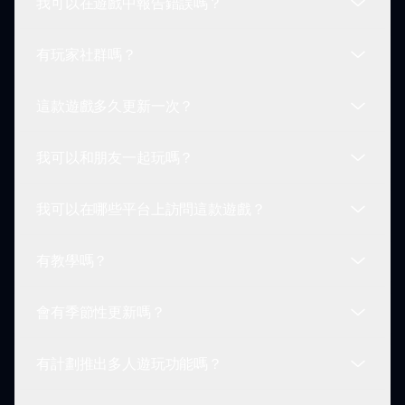
我可以在遊戲中報告錯誤嗎？
如果在遊玩過程中遇到技術問題，請查閱 sprunki.io
上的常見問題或聯繫客服以獲取幫助。
有玩家社群嗎？
絕對可以！鼓勵玩家在遊玩 Sprunki 聖誕節時報告
任何錯誤或故障，以幫助改善遊戲。
這款遊戲多久更新一次？
是的，有在線 Sprunki 玩家社群，你可以在那裡分
享經驗、技巧和關於 Sprunki 聖誕節的竅門。加入
我可以和朋友一起玩嗎？
討論，結交朋友！
開發人員定期更新 Sprunki 聖誕節，以增強遊戲玩
法，引入新特性，並確保愉快的遊戲體驗。
我可以在哪些平台上訪問這款遊戲？
目前，Sprunki 聖誕節是單人遊戲。不過，玩家可以
與朋友和家人分享他們的遊玩體驗。
有教學嗎？
你可以通過 sprunki.io 網站，在任何支持互聯網的設
備上訪問 Sprunki 聖誕節。
會有季節性更新嗎？
是的，遊戲提供簡單的教學以指導新玩家。它涵蓋了
遊戲玩法的基礎、角色選擇和如何創作音樂！
有計劃推出多人遊玩功能嗎？
是的！隨著季節的變化，預期 Sprunki 聖誕節會收
到反映節日主題的更新和慶祝活動。