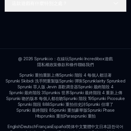
這款遊戲有什麼特別之處？
雖然目前 Sprunki 聖誕節是單人冒險，但未來更新
中有希望能加入多人遊玩功能。
Sprunki 聖誕節的特別之處在於其節日歡樂、音樂創
意和沉浸式遊戲體驗的結合。它在每次遊玩中都體現
了假期的精神！
@
2026
Sprunki.io：在線玩Sprunki Incredibox遊戲
隱私權政策
條款和條件
聯絡我們
Sprunki 重拍重新上傳
Sprunki 階段 4 每個人都活著
Sprunki Skibidi 洗手間重製版
Sprunki 彈珠
Sprunklairity Sprunked
Sprunki 罪人版 Jevin 喜歡调音器
Sprunki 最終階段 4
Sprunki 最終階段 3
Sprunkis 世界
Sprunki 最終階段 4 重新上傳
Sprunki 吻的版本 每個人都在吻
Sprunki 階段 19
Sprunki Picosuke
Sprunki 階段 888
Sprunki 重拍但史詩
Sprunki 但壞了
Sprunki 最終階段 8
Sprunki 重拍豪華版
Sprunki Phase
Htsprunkis 重拍
Parasprunki 重拍
English
Deutsch
Français
Español
简体中文
繁體中文
日本語
한국어