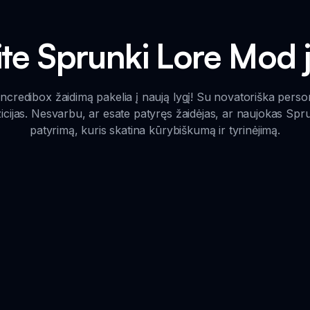
ite Sprunki Lore Mod 
edibox žaidimą pakelia į naują lygį! Su novatoriška persona
ijas. Nesvarbu, ar esate patyręs žaidėjas, ar naujokas Sprunk
patyrimą, kuris skatina kūrybiškumą ir tyrinėjimą.