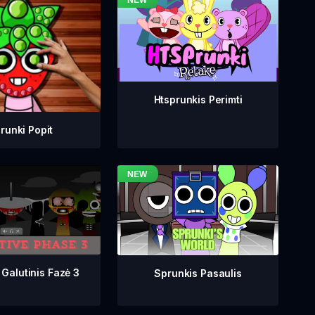
Htsprunkis Perimti
runki Popit
 Galutinis Fazė 3
Sprunkis Pasaulis