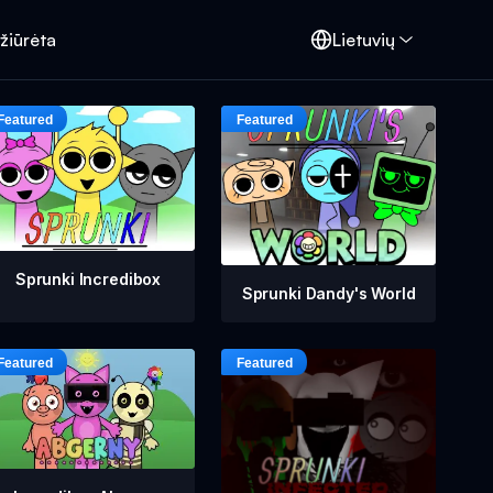
žiūrėta
Lietuvių
Sprunki Incredibox
Sprunki Dandy's World