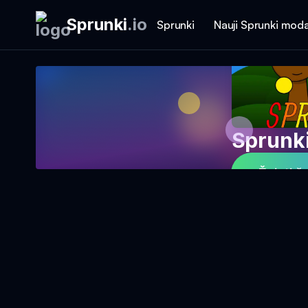
Sprunki
.
io
Sprunki
Nauji Sprunki moda
Sprunk
Žaisti ž