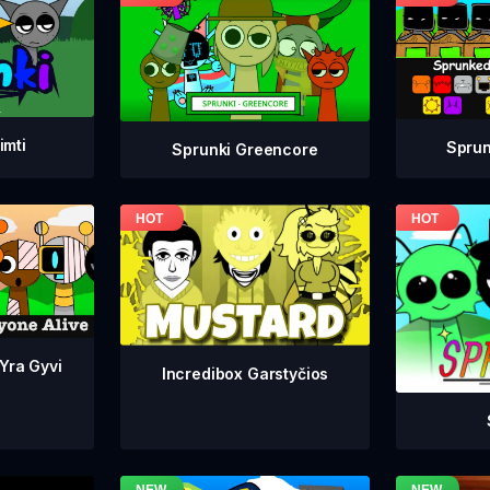
imti
Sprun
Sprunki Greencore
 Yra Gyvi
Incredibox Garstyčios