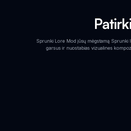
Patirk
Sprunki Lore Mod jūsų mėgstamą Sprunki Incr
garsus ir nuostabias vizualines kompozic