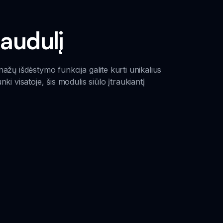
jaudulį
žų išdėstymo funkcija galite kurti unikalius
i visatoje, šis modulis siūlo įtraukiantį