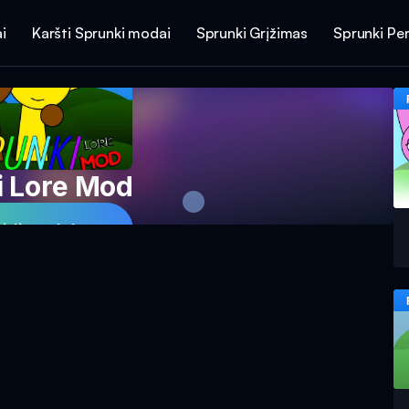
i
Karšti Sprunki modai
Sprunki Grįžimas
Sprunki Per
i Lore Mod
aidimą dabar