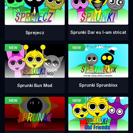
Sprunki Dar eu l-am stricat
Sprejecz
Sprunki Sprunblox
Sprunki Bun Mod