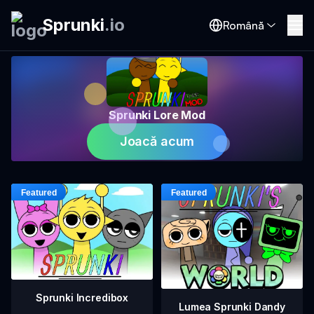
Sprunki
.
io
Română
Sprunki Lore Mod
Joacă acum
Sprunki Incredibox
Lumea Sprunki Dandy