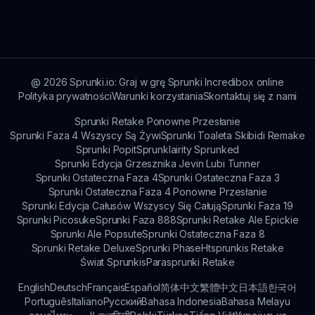
@
2026
Sprunki.io: Graj w grę Sprunki Incredibox online
Polityka prywatności
Warunki korzystania
Skontaktuj się z nami
Sprunki Retake Ponowne Przesłanie
Sprunki Faza 4 Wszyscy Są Żywi
Sprunki Toaleta Skibidi Remake
Sprunki Popit
Sprunklairity Sprunked
Sprunki Edycja Grzesznika Jevin Lubi Tunner
Sprunki Ostateczna Faza 4
Sprunki Ostateczna Faza 3
Sprunki Ostateczna Faza 4 Ponowne Przesłanie
Sprunki Edycja Całusów Wszyscy Się Całują
Sprunki Faza 19
Sprunki Picosuke
Sprunki Faza 888
Sprunki Retake Ale Epickie
Sprunki Ale Popsute
Sprunki Ostateczna Faza 8
Sprunki Retake Deluxe
Sprunki Phase
Htsprunkis Retake
Świat Sprunkis
Parasprunki Retake
English
Deutsch
Français
Español
简体中文
繁體中文
日本語
한국어
Português
Italiano
Русский
Bahasa Indonesia
Bahasa Melayu