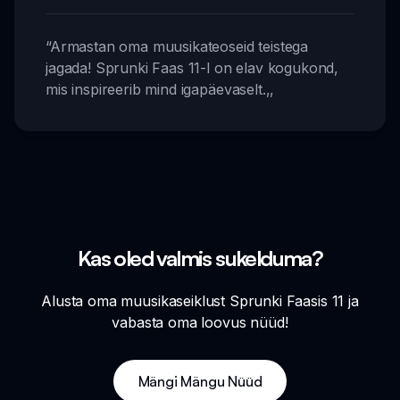
“
Armastan oma muusikateoseid teistega
jagada! Sprunki Faas 11-l on elav kogukond,
mis inspireerib mind igapäevaselt.
,,
Kas oled valmis sukelduma?
Alusta oma muusikaseiklust Sprunki Faasis 11 ja
vabasta oma loovus nüüd!
Mängi Mängu Nüüd