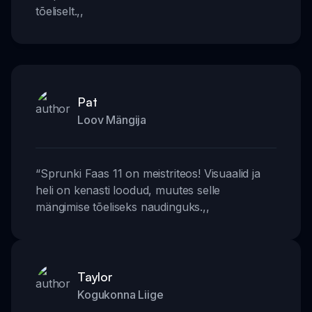
tõeliselt.
,,
Pat
Loov Mängija
“
Sprunki Faas 11 on meistriteos! Visuaalid ja
heli on kenasti loodud, muutes selle
mängimise tõeliseks naudinguks.
,,
Taylor
Kogukonna Liige