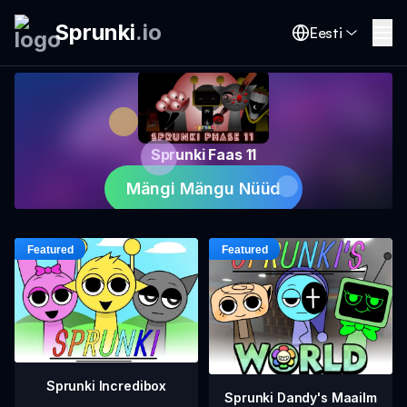
Sprunki
.
io
Eesti
Sprunki Faas 11
Mängi Mängu Nüüd
Sprunki Incredibox
Sprunki Dandy's Maailm