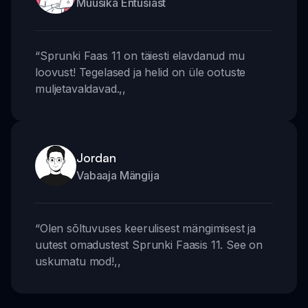
Muusika Entusiast
“
Sprunki Faas 11 on täiesti elavdanud mu
loovust! Tegelased ja helid on üle ootuste
muljetavaldavad.
,,
Jordan
Vabaaja Mängija
“
Olen sõltuvuses keerulisest mängimisest ja
uutest omadustest Sprunki Faasis 11. See on
uskumatu mod!
,,