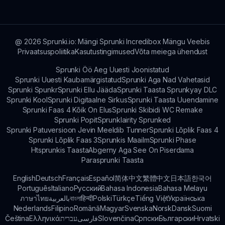
uuendusi!
@
2026
Sprunki.io: Mängi Sprunki Incredibox Mängu Veebis
Privaatsuspoliitika
Kasutustingimused
Võta meiega ühendust
Sprunki Öö Aeg Uuesti Joonistatud
Sprunki Uuesti Kaubamärgistatud
Sprunki Aga Nad Vahetasid
Sprunki Spunkr
Sprunki Ellu Jääda
Sprunki Taasta Sprunkyay DLC
Sprunki Kool
Sprunki Digitaalne Sirkus
Sprunki Taasta Uuendamine
Sprunki Faas 4 Kõik On Elus
Sprunki Skibidi WC Remake
Sprunki Popit
Sprunklairity Sprunked
Sprunki Patuversioon Jevin Meeldib Tunner
Sprunki Lõplik Faas 4
Sprunki Lõplik Faas 3
Sprunkis Maailm
Sprunki Phase
Htsprunkis Taasta
Abgerny Aga See On Piserdama
Parasprunki Taasta
English
Deutsch
Français
Español
简体中文
繁體中文
日本語
한국어
Português
Italiano
Русский
Bahasa Indonesia
Bahasa Melayu
ภาษาไทย
بالعربية
বাংলা
हिन्दी
Polski
Türkçe
Tiếng Việt
Українська
Nederlands
Filipino
Română
Magyar
Svenska
Norsk
Dansk
Suomi
Čeština
Ελληνικά
עברית
فارسی
Slovenčina
Српски
Български
Hrvatski