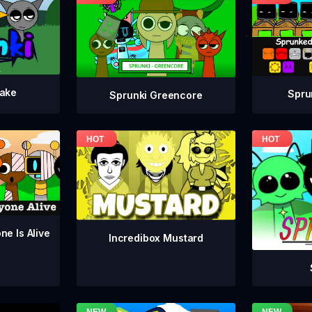
take
Spru
Sprunki Greencore
ne Is Alive
Incredibox Mustard