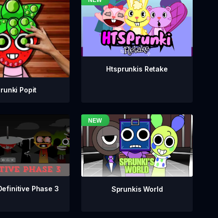
Htsprunkis Retake
runki Popit
Definitive Phase 3
Sprunkis World