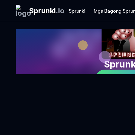
Sprunki
.
io
Sprunki
Mga Bagong Sprun
Sprunk
Maglaro N