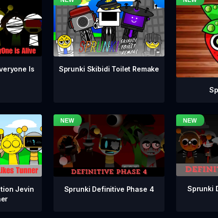
veryone Is
Sprunki Skibidi Toilet Remake
Sp
Sprunki 
Sprunki Definitive Phase 4
tion Jevin
ner