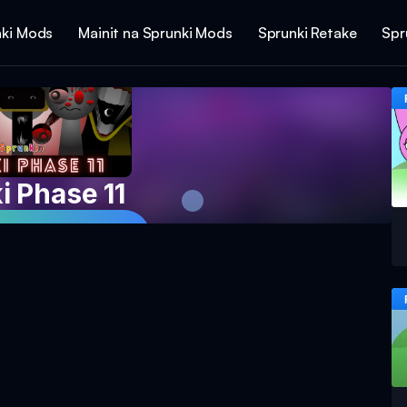
ki Mods
Mainit na Sprunki Mods
Sprunki Retake
Spr
i Phase 11
g Laro Ngayon