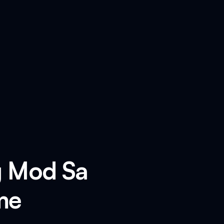
g Mod Sa
me