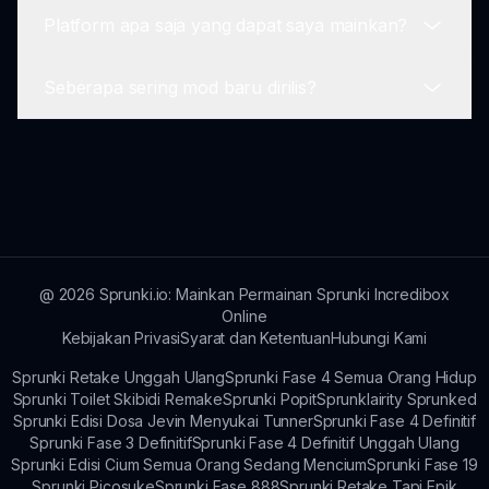
internet untuk bermain; mode offline tidak
Platform apa saja yang dapat saya mainkan?
tersedia.
Ya! Sprunki Fase 11 memiliki komunitas aktif di
mana pemain berbagi kreasi, tips, dan terhubung
Seberapa sering mod baru dirilis?
dengan orang lain yang sama-sama menyukai
Sprunki Fase 11 dapat diakses di berbagai
musik.
platform dan perangkat, termasuk desktop dan
seluler, memastikan jangkauan yang luas untuk
Mod baru biasanya dirilis secara berkala, jadi
semua pemain.
tetap pantau pembaruan dari tim Sprunki!
@
2026
Sprunki.io: Mainkan Permainan Sprunki Incredibox
Online
Kebijakan Privasi
Syarat dan Ketentuan
Hubungi Kami
Sprunki Retake Unggah Ulang
Sprunki Fase 4 Semua Orang Hidup
Sprunki Toilet Skibidi Remake
Sprunki Popit
Sprunklairity Sprunked
Sprunki Edisi Dosa Jevin Menyukai Tunner
Sprunki Fase 4 Definitif
Sprunki Fase 3 Definitif
Sprunki Fase 4 Definitif Unggah Ulang
Sprunki Edisi Cium Semua Orang Sedang Mencium
Sprunki Fase 19
Sprunki Picosuke
Sprunki Fase 888
Sprunki Retake Tapi Epik