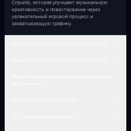
Спрunki, которая улучшает музыкальную
креативность и повествование через
увлекательный игровой процесс и
захватывающую графику.
Как разблокировать новых персонажей?
Какие игровые механики используются?
Новые персонажи в Спрunki Фаза 11 могут
быть разблокированы по мере продвижения
Могу ли я делиться своими музыкальными
по уровням и выполнения определенных
Игроки могут использовать механику
творениями?
треков с уникальными звуковыми
перетаскивания, чтобы создавать
комбинациями.
уникальные музыкальные треки,
Есть ли сюжет в этой фазе?
накладывать звуки и взаимодействовать с
Абсолютно! Спрunki Фаза 11 позволяет
различными игровыми элементами в Спрunki
игрокам сохранять и делиться своими
Фаза 11.
Есть ли скрытые функции?
уникальными музыкальными творениями с
Да, Спрunki Фаза 11 предлагает
сообществом, поощряя сотрудничество и
увлекательный сюжет, который углубляется