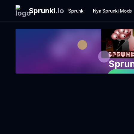
Sprunki
.
io
Sprunki
Nya Sprunki Mods
Sprun
Spela