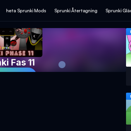
heta Sprunki Mods
Sprunki Återtagning
Sprunki Glä
ki Fas 11
 Spelet Nu