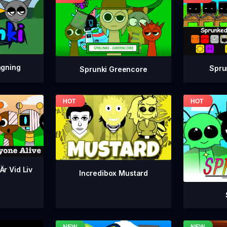
agning
Spru
Sprunki Greencore
Är Vid Liv
Incredibox Mustard