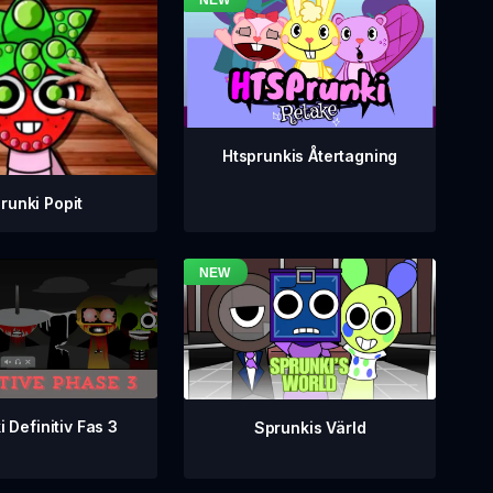
Htsprunkis Återtagning
runki Popit
 Definitiv Fas 3
Sprunkis Värld