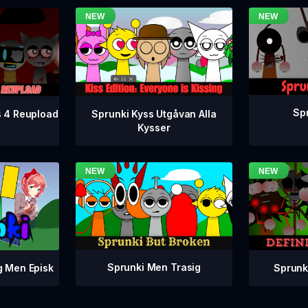
Spr
s 4 Reupload
Sprunki Kyss Utgåvan Alla
Kysser
Sprunki Men Trasig
Sprunki
g Men Episk