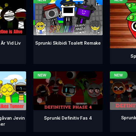
 Är Vid Liv
Sprunki Skibidi Toalett Remake
Sp
Sprunki
Sprunki Definitiv Fas 4
gåvan Jevin
ner