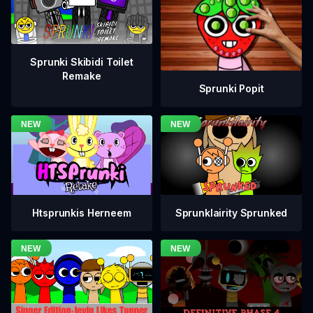
Sprunki Skibidi Toilet
Remake
Sprunki Popit
Htsprunkis Herneem
Sprunklairity Sprunked