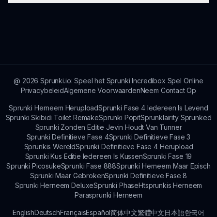
houden.
platforms en apparaten, waaronder desktop en
mobiel, en zorgt voor een brede bereik van alle
Nieuwe mods worden meestal periodiek
spelers.
uitgebracht, dus let op updates van het Sprunki-
team!
@
2026
Sprunki.io: Speel het Sprunki Incredibox Spel Online
Privacybeleid
Algemene Voorwaarden
Neem Contact Op
Sprunki Herneem Herupload
Sprunki Fase 4 Iedereen Is Levend
Sprunki Skibidi Toilet Remake
Sprunki Popit
Sprunklairity Sprunked
Sprunki Zonden Editie Jevin Houdt Van Tunner
Sprunki Definitieve Fase 4
Sprunki Definitieve Fase 3
Sprunkis Wereld
Sprunki Definitieve Fase 4 Herupload
Sprunki Kus Editie Iedereen Is Kussen
Sprunki Fase 19
Sprunki Picosuke
Sprunki Fase 888
Sprunki Herneem Maar Episch
Sprunki Maar Gebroken
Sprunki Definitieve Fase 8
Sprunki Herneem Deluxe
Sprunki Phase
Htsprunkis Herneem
Parasprunki Herneem
English
Deutsch
Français
Español
简体中文
繁體中文
日本語
한국어