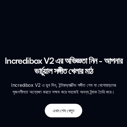
Incredibox V2 এর অভিজ্ঞতা নিন - আপনার
ভার্চুয়াল সঙ্গীত খেলার মাঠ
Incredibox V2 এ ডুব দিন, ইন্টারঅ্যাক্টিভ সঙ্গীত গেম যা খেলোয়াড়দের
সৃজনশীলতা অন্বেষণ করতে সক্ষম করে সহজেই অনন্য ট্র্যাক তৈরি করে।
এখন গেম খেলুন