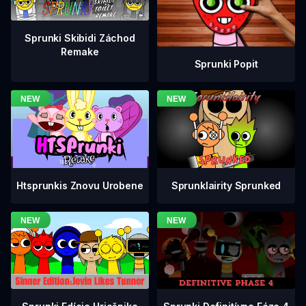
Sprunki Skibidi Záchod
Remake
Sprunki Popit
Htsprunkis Znovu Urobene
Sprunklairity Sprunked