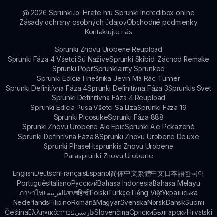
@
2026
Sprunki.io: Hrajte hru Sprunki Incredibox online
Zásady ochrany osobných údajov
Obchodné podmienky
Kontaktujte nás
Sprunki Znovu Urobene Reupload
Sprunki Fáza 4 Všetci Sú Nažive
Sprunki Skibidi Záchod Remake
Sprunki Popit
Sprunklairity Sprunked
Sprunki Edícia Hriešnika Jevin Má Rád Tunner
Sprunki Definitívna Fáza 4
Sprunki Definitívna Fáza 3
Sprunkis Svet
Sprunki Definitívna Fáza 4 Reupload
Sprunki Edícia Pusa Všetci Sa Líza
Sprunki Fáza 19
Sprunki Picosuke
Sprunki Fáza 888
Sprunki Znovu Urobene Ale Epic
Sprunki Ale Pokazené
Sprunki Definitívna Fáza 8
Sprunki Znovu Urobene Deluxe
Sprunki Phase
Htsprunkis Znovu Urobene
Parasprunki Znovu Urobene
English
Deutsch
Français
Español
简体中文
繁體中文
日本語
한국어
Português
Italiano
Русский
Bahasa Indonesia
Bahasa Melayu
ภาษาไทย
بالعربية
বাংলা
हिन्दी
Polski
Türkçe
Tiếng Việt
Українська
Nederlands
Filipino
Română
Magyar
Svenska
Norsk
Dansk
Suomi
Čeština
Ελληνικά
עברית
فارسی
Slovenčina
Српски
Български
Hrvatski