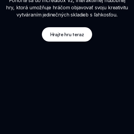
Ponorte sa do Incredibox V2, interaktívnej hudobnej
hry, ktorá umožňuje hráčom objavovať svoju kreativitu
vytváraním jedinečných skladieb s ľahkosťou.
Hrajte hru teraz