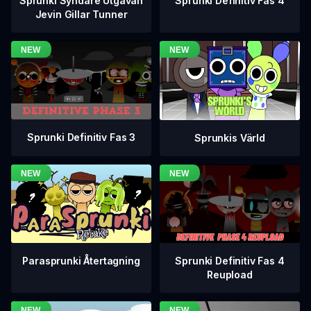
Sprunki Definitiv Fas 4
Sprunki Syndare Utgåvan
Jevin Gillar Tunner
Sprunki Definitiv Fas 3
Sprunkis Värld
Sprunki Definitiv Fas 4
Parasprunki Återtagning
Reupload