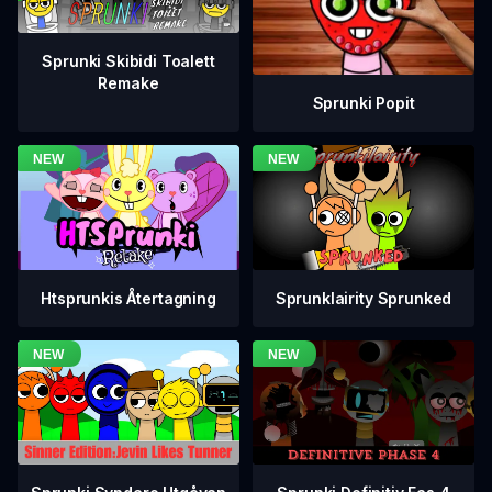
Sprunki Skibidi Toalett
Remake
Sprunki Popit
Htsprunkis Återtagning
Sprunklairity Sprunked