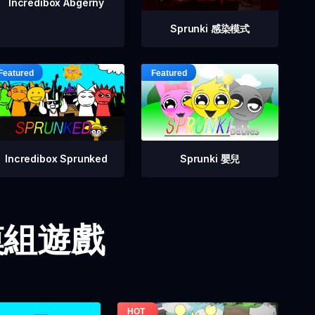
Incredibox Abgerny
Sprunki 感染模式
Incredibox Sprunked
Sprunki 嬰兒
i 模組遊戲