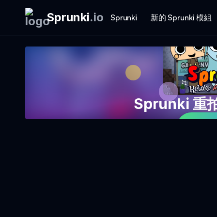
Sprunki
.
io
Sprunki
新的 Sprunki 模組
Sprunki 重
現