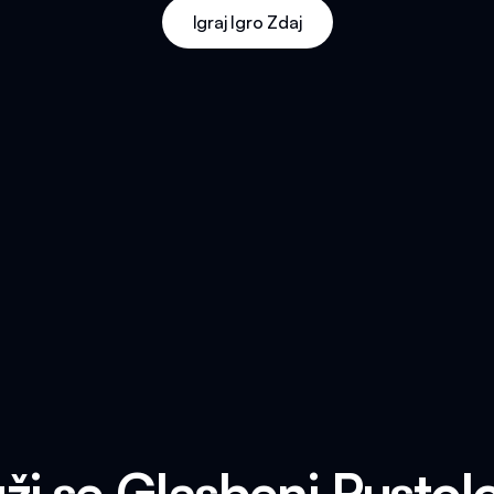
Igraj Igro Zdaj
uži se Glasbeni Pustolo