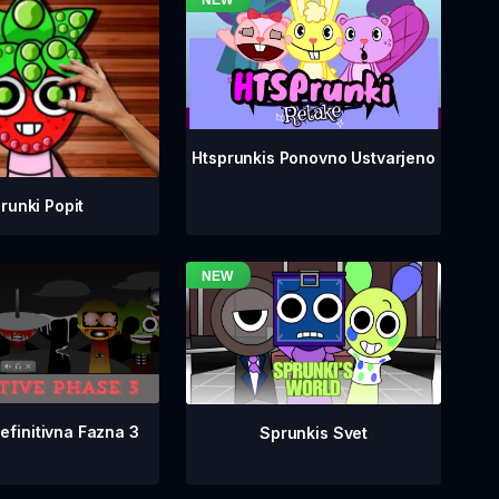
Htsprunkis Ponovno Ustvarjeno
runki Popit
efinitivna Fazna 3
Sprunkis Svet