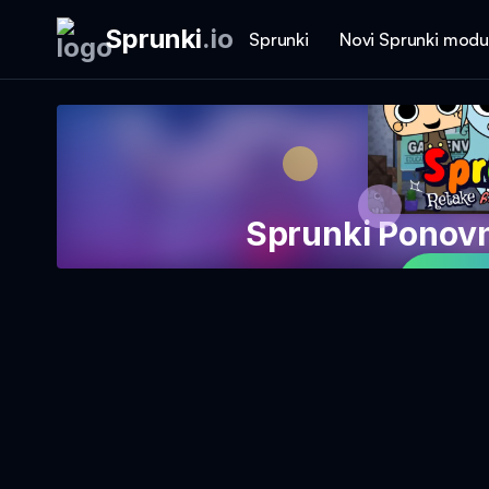
Sprunki
.
io
Sprunki
Novi Sprunki modu
Sprunki Ponov
Igraj