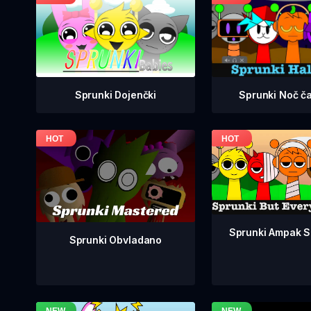
Sprunki Dojenčki
Sprunki Noč č
Sprunki Ampak So
Sprunki Obvladano