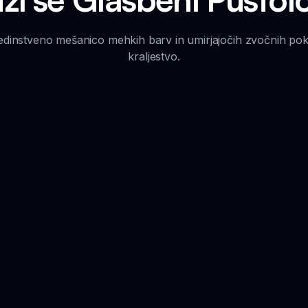
instveno mešanico mehkih barv in umirjajočih zvočnih pokra
kraljestvo.