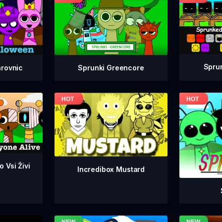
Spru
Sprunki Greencore
arovnic
 Vsi Živi
Incredibox Mustard