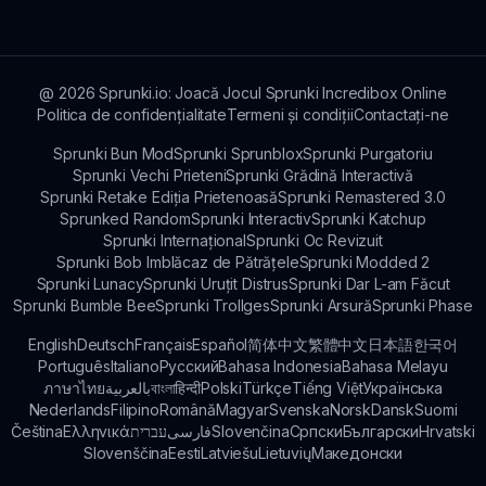
@
2026
Sprunki.io: Joacă Jocul Sprunki Incredibox Online
Politica de confidențialitate
Termeni și condiții
Contactați-ne
Sprunki Bun Mod
Sprunki Sprunblox
Sprunki Purgatoriu
Sprunki Vechi Prieteni
Sprunki Grădină Interactivă
Sprunki Retake Ediția Prietenoasă
Sprunki Remastered 3.0
Sprunked Random
Sprunki Interactiv
Sprunki Katchup
Sprunki Internațional
Sprunki Oc Revizuit
Sprunki Bob Imblăcaz de Pătrățele
Sprunki Modded 2
Sprunki Lunacy
Sprunki Uruțit Distrus
Sprunki Dar L-am Făcut
Sprunki Bumble Bee
Sprunki Trollges
Sprunki Arsură
Sprunki Phase
English
Deutsch
Français
Español
简体中文
繁體中文
日本語
한국어
Português
Italiano
Русский
Bahasa Indonesia
Bahasa Melayu
ภาษาไทย
بالعربية
বাংলা
हिन्दी
Polski
Türkçe
Tiếng Việt
Українська
Nederlands
Filipino
Română
Magyar
Svenska
Norsk
Dansk
Suomi
Čeština
Ελληνικά
עברית
فارسی
Slovenčina
Српски
Български
Hrvatski
Slovenščina
Eesti
Latviešu
Lietuvių
Македонски