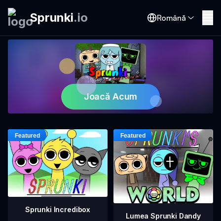
Sprunki
.
io
Română
Joacă Acum
Sprunki Incredibox
Lumea Sprunki Dandy