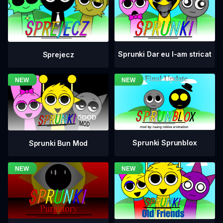
Sprunki Dar eu l-am stricat
Sprejecz
Sprunki Sprunblox
Sprunki Bun Mod