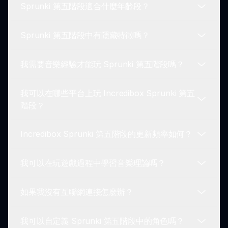
Sprunki 第五階段適合什麼年齡段？
當然可以！你可以通過 Cocrea 與 Sprunki 社區分
享你的音樂創作，展示你的混音並與他人合作。
Sprunki 第五階段中有隱藏特徵嗎？
Sprunki 第五階段適合各年齡層玩家。它提供了友好
的環境，讓兒童和成人都能探索音樂和創意。
我需要音樂經驗才能玩 Sprunki 第五階段嗎？
有！遊戲中包含隱藏的復活節彩蛋和成就，玩家可以
通過實驗不同的角色組合來解鎖。
我可以在哪些平台上玩 Incredibox Sprunki 第五
完全不需要！Sprunki 第五階段旨在讓每個人都能輕
階段？
鬆訪問，無論他們的音樂背景。你可以立即開始創
作！
Incredibox Sprunki 第五階段的更新頻率如何？
你可以通過網頁瀏覽器直接在線上玩 Incredibox
Sprunki 第五階段，或下載 APK 供 Android 設備離
我可以在玩遊戲過程中學習音樂理論嗎？
線遊玩。
Incredibox Sprunki 第五階段會定期更新，推出新
功能、聲音和改進，保持遊戲的新鮮感和吸引力。
如果我沒有互聯網連接怎麼辦？
是的！Sprunki 第五階段提供了動手學習的體驗，讓
玩家在創作音樂的過程中了解節奏、旋律和和聲。
我可以自定義 Sprunki 第五階段中的角色嗎？
你仍然可以享受 Sprunki 第五階段，下載 Android