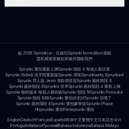
是的，玩家可以通過在遊戲中達成特定的組合解鎖特
殊獎勵和驚喜，增強他們的音樂創作體驗。
Cocrea 是一個合作平台，玩家可以在這裡分享他們
的音樂創作，與其他音樂愛好者聯繫，並在 Sprunki
第五階段社區中接收他們的曲目的反饋。
@
2026
Sprunki.io：在線玩Sprunki Incredibox遊戲
隱私權政策
條款和條件
聯絡我們
Sprunki 重拍重新上傳
Sprunki 階段 4 每個人都活著
Sprunki Skibidi 洗手間重製版
Sprunki 彈珠
Sprunklairity Sprunked
Sprunki 罪人版 Jevin 喜歡调音器
Sprunki 最終階段 4
Sprunki 最終階段 3
Sprunkis 世界
Sprunki 最終階段 4 重新上傳
Sprunki 吻的版本 每個人都在吻
Sprunki 階段 19
Sprunki Picosuke
Sprunki 階段 888
Sprunki 重拍但史詩
Sprunki 但壞了
Sprunki 最終階段 8
Sprunki 重拍豪華版
Sprunki Phase
Htsprunkis 重拍
Parasprunki 重拍
English
Deutsch
Français
Español
简体中文
繁體中文
日本語
한국어
Português
Italiano
Русский
Bahasa Indonesia
Bahasa Melayu