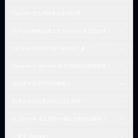
的 APK，這樣你就可以在沒有網絡連接的情況下離
Sprunki 第五階段有玩家社區嗎？
線遊玩。
可以！玩家可以為自己的角色自定義多種服裝、顏色
和配飾，以增強音樂表演。
我可以在移動設備上玩 Sprunki 第五階段嗎？
當然有！有一個充滿活力的 Sprunki 第五階段玩家
社區，你可以在這裡分享你的創作、交流反饋並與他
Sprunki 第五階段有什麼獨特之處？
人聯繫。
是的！Sprunki 第五階段針對 PC 和移動平台進行了
優化，確保不論你的設備如何，都能獲得無縫的遊戲
Incredibox Sprunki 第五階段如何鼓勵創意？
體驗。
Sprunki 第五階段的獨特之處在於其有趣和創意的結
合，讓玩家能透過音樂自由表達自己，同時享受互動
新玩家有沒有可用的教程？
且視覺吸引的體驗。
通過提供用戶友好的界面、多樣的聲音選擇和合作社
區，Incredibox Sprunki 第五階段鼓勵玩家自由探
如果在遊玩時遇到問題該怎麼辦？
索自己的音樂才能。
有的！Sprunki 第五階段提供了互動教程，指導玩家
了解音樂創作過程，確保平滑的學習體驗。
在 Sprunki 第五階段中有額外解鎖功能嗎？
如果在遊玩 Sprunki 第五階段時遇到任何問題，可
以向社區尋求支持，或查看在線資源以獲取故障排除
什麼是 Cocrea？
技巧。