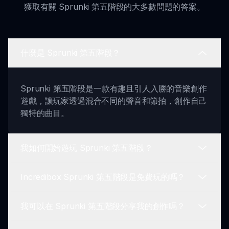
獲取有關 Sprunki 第五階段的大多數問題的答案。
什麼是 Sprunki 第五階段？
Sprunki 第五階段是一款有趣且引人入勝的音樂創作
遊戲，讓玩家透過混合不同的聲音和節拍，創作自己
獨特的曲目。
我如何開始遊玩 Sprunki 第五階段？
Incredibox Sprunki 第五階段是免費玩的嗎？
要開始，只需從選擇中選擇你的角色，將它們拖放到
聲音板上，並混合不同的聲音以創作自己的音樂曲
我可以在 Sprunki 第五階段分享我的創作嗎？
目。
是的，Incredibox Sprunki 第五階段完全免費在線
遊玩。你也可以下載 APK 以便離線享受。