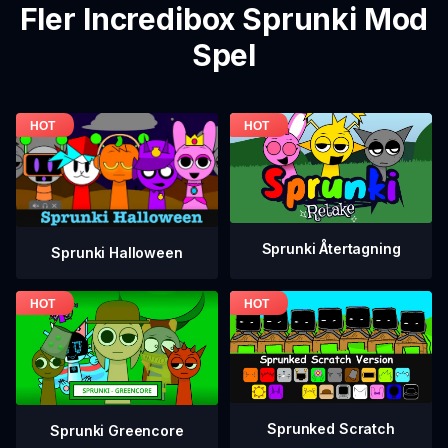
Fler Incredibox Sprunki Mod
Spel
Sprunki Återtagning
Sprunki Halloween
Sprunked Scratch
Sprunki Greencore