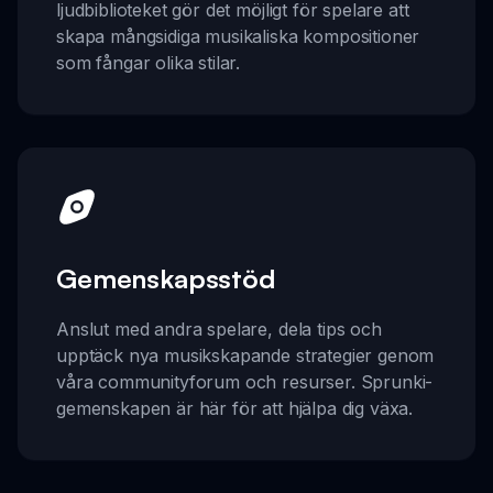
ljudbiblioteket gör det möjligt för spelare att
skapa mångsidiga musikaliska kompositioner
som fångar olika stilar.
Gemenskapsstöd
Anslut med andra spelare, dela tips och
upptäck nya musikskapande strategier genom
våra communityforum och resurser. Sprunki-
gemenskapen är här för att hjälpa dig växa.