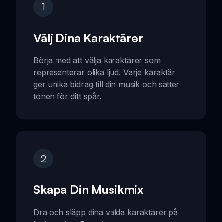
1
Välj Dina Karaktärer
Börja med att välja karaktärer som
representerar olika ljud. Varje karaktär
ger unika bidrag till din musik och sätter
tonen för ditt spår.
2
Skapa Din Musikmix
Dra och släpp dina valda karaktärer på