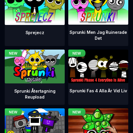
Sprunki Men Jag Ruinerade
Sprejecz
Det
Sprunki Fas 4 Alla Är Vid Liv
Sprunki Återtagning
Reupload