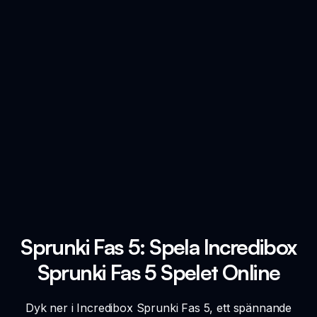
Sprunki Fas 5: Spela Incredibox
Sprunki Fas 5 Spelet Online
Dyk ner i Incredibox Sprunki Fas 5, ett spännande