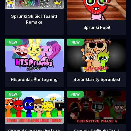
Sprunki Skibidi Toalett
Remake
Sprunki Popit
Htsprunkis Återtagning
Sprunklairity Sprunked