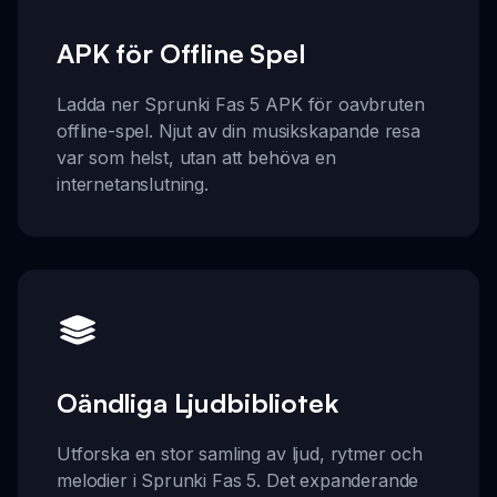
APK för Offline Spel
Ladda ner Sprunki Fas 5 APK för oavbruten
offline-spel. Njut av din musikskapande resa
var som helst, utan att behöva en
internetanslutning.
Oändliga Ljudbibliotek
Utforska en stor samling av ljud, rytmer och
melodier i Sprunki Fas 5. Det expanderande