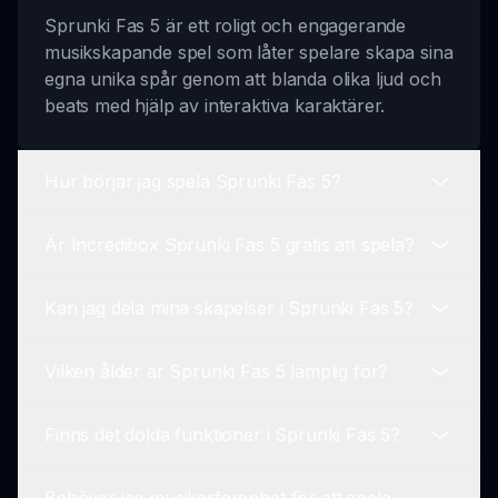
Sprunki Fas 5 är ett roligt och engagerande
musikskapande spel som låter spelare skapa sina
egna unika spår genom att blanda olika ljud och
beats med hjälp av interaktiva karaktärer.
Hur börjar jag spela Sprunki Fas 5?
Är Incredibox Sprunki Fas 5 gratis att spela?
För att komma igång, välj helt enkelt dina
karaktärer från urvalet, dra dem till ljudpanelen
Kan jag dela mina skapelser i Sprunki Fas 5?
och blanda olika ljud för att skapa dina egna
Ja, Incredibox Sprunki Fas 5 är helt gratis att
musikspår.
spela online. Du kan också ladda ner APK:n för
Vilken ålder är Sprunki Fas 5 lämplig för?
offline-njutning.
Absolut! Du kan dela dina musikskapelser med
Sprunki-gemenskapen genom Cocrea, där du
Finns det dolda funktioner i Sprunki Fas 5?
kan visa upp dina mixar och samarbeta med
Sprunki Fas 5 är utformat för spelare i alla
andra.
åldrar. Det erbjuder en trevlig miljö för både barn
Behöver jag musikerfarenhet för att spela