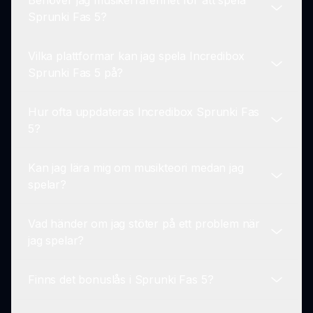
och vuxna att utforska musik och kreativitet.
Ja! Spelet innehåller dolda påskägg och
Sprunki Fas 5?
prestationer som spelare kan låsa upp genom att
experimentera med olika
Vilka plattformar kan jag spela Incredibox
karaktärskombinationer.
Inte alls! Sprunki Fas 5 är designat för att vara
Sprunki Fas 5 på?
tillgängligt för alla, oavsett deras musikaliska
bakgrund. Du kan börja skapa direkt!
Hur ofta uppdateras Incredibox Sprunki Fas
Du kan spela Incredibox Sprunki Fas 5 direkt
5?
online genom din webbläsare eller ladda ner
APK:n för Android-enheter för att spela offline.
Kan jag lära mig om musikteori medan jag
Incredibox Sprunki Fas 5 får regelbundna
spelar?
uppdateringar som introducerar nya funktioner,
ljud och förbättringar för att hålla spelet fräscht
Vad händer om jag stöter på ett problem när
och engagerande.
Ja! Sprunki Fas 5 ger en praktisk
jag spelar?
inlärningsupplevelse, vilket gör att spelare kan
förstå rytm, melodi och harmoni medan de
Finns det bonuslås i Sprunki Fas 5?
skapar musik.
Om du stöter på problem medan du spelar
Sprunki Fas 5 kan du kontakta gemenskapen för