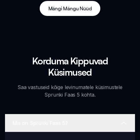
Mängi Mängu Nüüd
Korduma Kippuvad
Küsimused
Saa vastuseid kõige levinumatele küsimustele
Sprunki Faas 5 kohta.
Mis on Sprunki Faas 5?