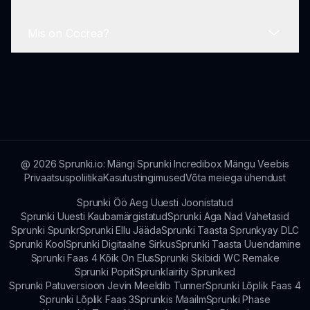
saad pöörduda kogukonna poole abi saamiseks
või kontrollida veebiallikatest probleeme
Mis on Cocrea?
lahendamise näpunäiteid.
Jah, mängijad saavad avada erilisi boonuseid ja
üllatusi, mis rikastavad nende muusikategemise
kogemust, saavutades teatud kombinatsioonid
Cocrea on koostööplatvorm, kus mängijad
mängus.
saavad jagada oma muusikateoseid, ühenduda
teiste muusikasõpradega ja saada tagasisidet oma
lugude kohta Sprunki Faas 5 kogukonnas.
@
2026
Sprunki.io: Mängi Sprunki Incredibox Mängu Veebis
Privaatsuspoliitika
Kasutustingimused
Võta meiega ühendust
Sprunki Öö Aeg Uuesti Joonistatud
Sprunki Uuesti Kaubamärgistatud
Sprunki Aga Nad Vahetasid
Sprunki Spunkr
Sprunki Ellu Jääda
Sprunki Taasta Sprunkyay DLC
Sprunki Kool
Sprunki Digitaalne Sirkus
Sprunki Taasta Uuendamine
Sprunki Faas 4 Kõik On Elus
Sprunki Skibidi WC Remake
Sprunki Popit
Sprunklairity Sprunked
Sprunki Patuversioon Jevin Meeldib Tunner
Sprunki Lõplik Faas 4
Sprunki Lõplik Faas 3
Sprunkis Maailm
Sprunki Phase