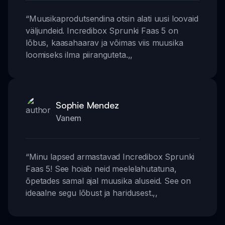
“
Muusikaprodutsendina otsin alati uusi loovaid
väljundeid. Incredibox Sprunki Faas 5 on
lõbus, kaasahaarav ja võimas viis muusika
loomiseks ilma piiranguteta.
,,
Sophie Mendez
Vanem
“
Minu lapsed armastavad Incredibox Sprunki
Faas 5! See hoiab neid meelelahutatuna,
õpetades samal ajal muusika aluseid. See on
ideaalne segu lõbust ja haridusest.
,,