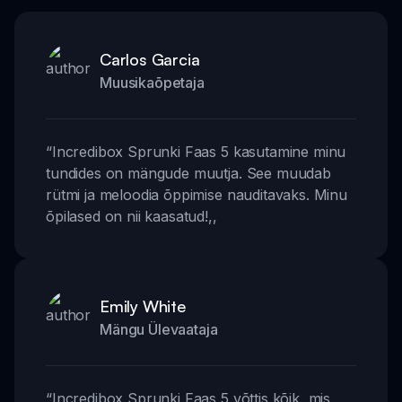
Carlos Garcia
Muusikaõpetaja
“
Incredibox Sprunki Faas 5 kasutamine minu
tundides on mängude muutja. See muudab
rütmi ja meloodia õppimise nauditavaks. Minu
õpilased on nii kaasatud!
,,
Emily White
Mängu Ülevaataja
“
Incredibox Sprunki Faas 5 võttis kõik, mis