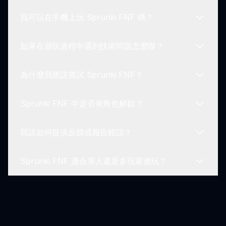
Sprunki FNF 的基本要素。
我可以在手機上玩 Sprunki FNF 嗎？
某些平台可能有排行榜功能，展示 Sprunki FNF 社
區中的高分和成就。
如果在遊玩過程中遇到技術問題怎麼辦？
Sprunki FNF 主要為瀏覽器遊戲。移動設備的相容
性可能會有所不同；請檢查其是否能在你的設備上運
為什麼我應該嘗試 Sprunki FNF？
行。
如遇到技術問題，請通過官方支援渠道或社區論壇尋
求協助。
Sprunki FNF 中是否有角色解鎖？
Sprunki FNF 提供了一個獨特的節奏遊戲體驗，結
合了有趣的元素和驚喜，讓粉絲和新手都能享受。
我該如何提供反饋或報告錯誤？
這款遊戲在進展中包含獨特角色，為玩家增添變化和
轉折。
Sprunki FNF 適合單人還是多玩家遊玩？
您可以通過社區論壇或直接聯繫遊戲開發者來提供反
饋或報告問題。
雖然 Sprunki FNF 主要是單人體驗，玩家可以與朋
友比較得分和挑戰。