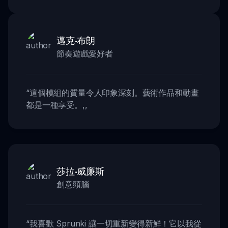
邁克·布朗
節奏遊戲愛好者
“
這個模組的質量令人印象深刻。藝術作品和動畫
都是一種享受。
,,
莎拉·威廉斯
創意頭腦
“
我喜歡 Sprunki 讓一切重新變得新鮮！它以我從