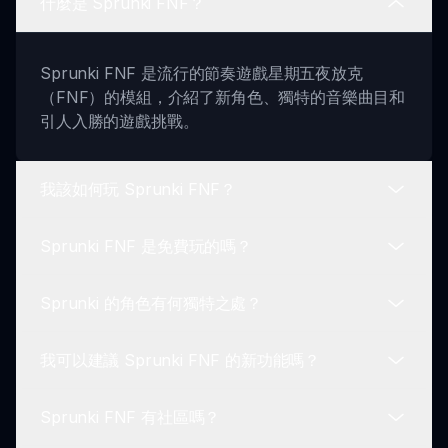
什麼是 Sprunki FNF？
Sprunki FNF 是流行的節奏遊戲星期五夜放克
（FNF）的模組，介紹了新角色、獨特的音樂曲目和
引人入勝的遊戲挑戰。
我該如何玩 Sprunki FNF？
Sprunki FNF 是免費玩的嗎？
玩 Sprunki FNF 需要在音樂的節拍下擊打正確的箭
頭鍵。隨著遊戲的進行，玩家面對的難度會逐步增
Sprunki 的角色有何獨特之處？
加。
是的！Sprunki FNF 完全免費，所有人都可以通過
官方網站訪問。
我可以建議 Sprunki FNF 的新功能嗎？
Sprunki 的個性活潑，動畫生動，為以往的 FNF 遊
戲增添了一種獨特的氛圍。
Sprunki FNF 有社區嗎？
當然可以！開發者很樂意聽取玩家的反饋和潛在更新