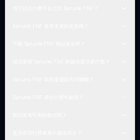
及模組的建議。
我可以在什麼平台上玩 Sprunki FNF？
是的，存在一個活躍的玩家社區，玩家可以在論壇上
互動、共享遊戲技巧和討論模組。
Sprunki FNF 會有未來的更新嗎？
Sprunki FNF 通常在網上遊玩，需要一個網絡瀏覽
器來體驗這款遊戲。
下載 Sprunki FNF 模組安全嗎？
更新取決於社區反饋和開發者計劃，因此請隨時關注
新功能！
成功掌握 Sprunki FNF 的最佳提示是什麼？
僅從可信的來源下載模組。社區論壇通常會有安全下
載的建議。
Sprunki FNF 與原版遊戲有何關聯？
從慢開始，在自由模式下練習具有挑戰性的歌曲，並
專注於保持節奏以提升你的遊戲技巧！
Sprunki FNF 適合什麼年齡段？
Sprunki FNF 在原始 FNF 機制的基礎上新增了新角
色和歌曲，讓遊戲體驗更加激動人心。
新玩家有可用的教程嗎？
Sprunki FNF 適合各年齡層的玩家，不過年輕玩家
在掌握基於節奏的遊戲時可能需要一些協助。
是否有排行榜來展示最佳得分？
是的，各種線上教程和指南可以幫助新手了解玩