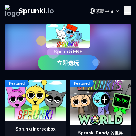
Sprunki
.
io
繁體中文
Sprunki FNF
立即遊玩
Sprunki Incredibox
Sprunki Dandy 的世界