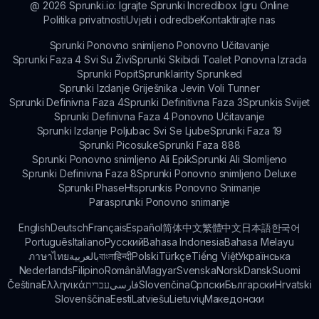
@
2026
Sprunki.io: Igrajte Sprunki Incredibox Igru Online
Politika privatnosti
Uvjeti i odredbe
Kontaktirajte nas
Sprunki Ponovno snimljeno Ponovno Učitavanje
Sprunki Faza 4 Svi Su Živi
Sprunki Skibidi Toalet Ponovna Izrada
Sprunki Popit
Sprunklairity Sprunked
Sprunki Izdanje Griješnika Jevin Voli Tunner
Sprunki Definivna Faza 4
Sprunki Definitivna Faza 3
Sprunkis Svijet
Sprunki Definivna Faza 4 Ponovno Učitavanje
Sprunki Izdanje Poljubac Svi Se Ljube
Sprunki Faza 19
Sprunki Picosuke
Sprunki Faza 888
Sprunki Ponovno snimljeno Ali Epik
Sprunki Ali Slomljeno
Sprunki Definivna Faza 8
Sprunki Ponovno snimljeno Deluxe
Sprunki Phase
Htsprunkis Ponovno Snimanje
Parasprunki Ponovno snimanje
English
Deutsch
Français
Español
简体中文
繁體中文
日本語
한국어
Português
Italiano
Русский
Bahasa Indonesia
Bahasa Melayu
ภาษาไทย
بالعربية
বাংলা
हिन्दी
Polski
Türkçe
Tiếng Việt
Українська
Nederlands
Filipino
Română
Magyar
Svenska
Norsk
Dansk
Suomi
Čeština
Ελληνικά
עברית
فارسی
Slovenčina
Српски
Български
Hrvatski
Slovenščina
Eesti
Latviešu
Lietuvių
Македонски