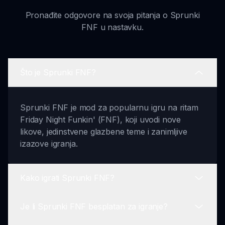
Pronađite odgovore na svoja pitanja o Sprunki
FNF u nastavku.
Što je Sprunki FNF?
Sprunki FNF je mod za popularnu igru na ritam
Friday Night Funkin' (FNF), koji uvodi nove
likove, jedinstvene glazbene teme i zanimljive
izazove igranja.
Kako igrati Sprunki FNF?
Je li Sprunki FNF besplatan za igranje?
Igranje Sprunki FNF podrazumijeva pritiskanje
pravih strelica u ritmu glazbe. Kako igra