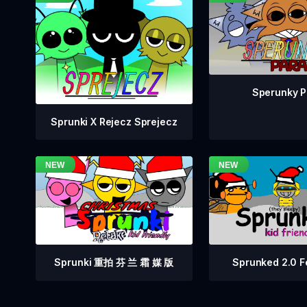
Sperunky P
Sprunki X Rejecz Sprejecz
Sprunki 重拍 芬 兰 霜 媒 版
Sprunked 2.0