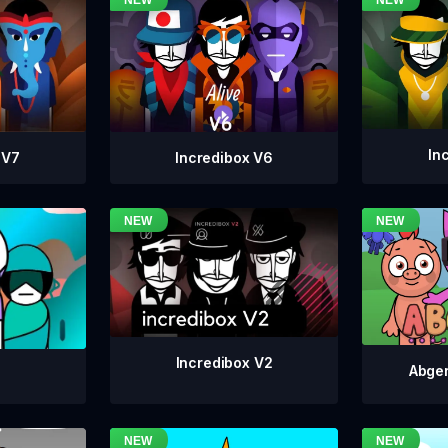
In
Incredibox V6
 V7
Incredibox V2
Abger