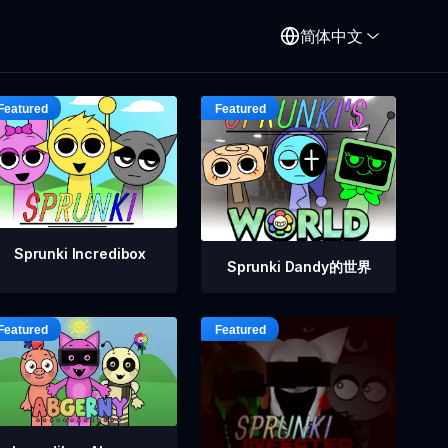
简体中文
Sprunki Incredibox
Sprunki Dandy的世界