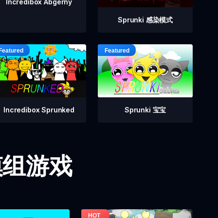
Incredibox Abgerny
Sprunki 感染模式
Incredibox Sprunked
Sprunki 宝宝
i 模组游戏