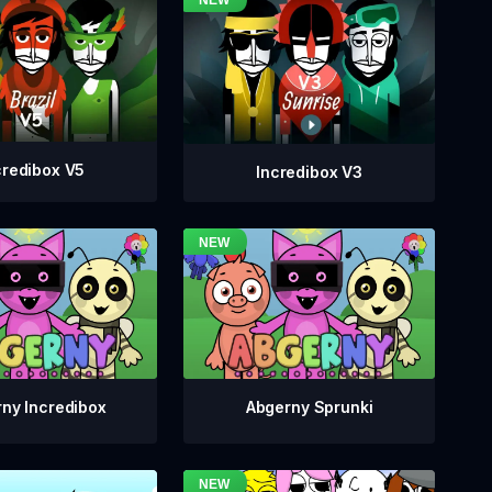
credibox V5
Incredibox V3
ny Incredibox
Abgerny Sprunki