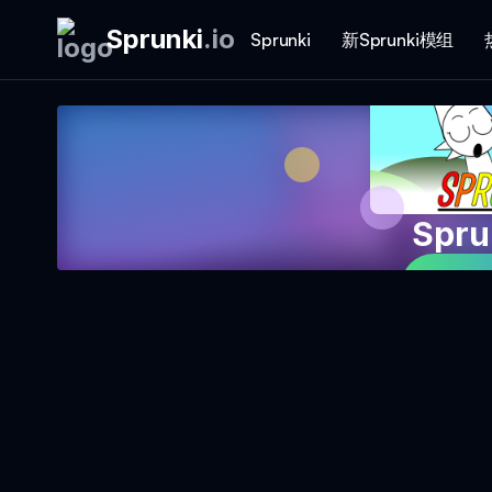
Sprunki
.
io
Sprunki
新Sprunki模组
Spru
立