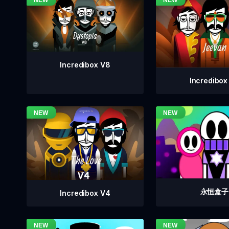
Incredibox V8
Incredibox
永恒盒子
Incredibox V4