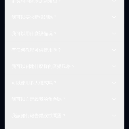
多長時間會添加新角色？
是的，遊戲中包括隱藏元素和驚喜，玩家可以在探索
和混音曲目時發現。
我可以要求新模組嗎？
新角色可能會定期添加，以提升玩家參與度並提供遊
戲內的新內容。
我可以用什麼設備玩？
當然！玩家可以通過 Sprunki 關聯的社區論壇提供
反饋和要求新模組。
有任何教程可供使用嗎？
Spronki Phase 2 通常可以在網頁瀏覽器中遊玩，適
用於包括電腦、平板和智能手機等各種設備。
我可以創建什麼樣的音樂風格？
是的，玩家可以在線找到提供遊戲玩法、特徵和高級
技巧指導的教程。
可以使用多人模式嗎？
Spronki Phase 2 允許玩家創作多種音樂風格，但傾
向於恐怖主題的陰森和氛圍音樂。
我可以自定義我的角色嗎？
目前，Spronki Phase 2 不提供多人模式，但社區分
享功能允許社交互動。
我該如何報告錯誤或問題？
在 Spronki Phase 2 中，儘管角色預設為恐怖風
格，玩家可以選擇組合以創建獨特的音效配置。