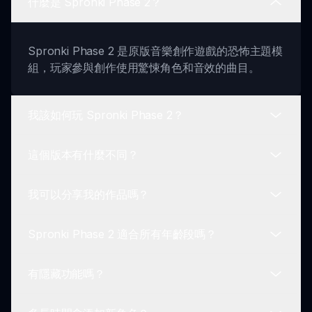
什麼是 Spronki Phase 2？
Spronki Phase 2 是原版音樂創作遊戲的恐怖主題模
組，玩家參與創作使用驚悚角色和音效的曲目。
我該如何玩 Spronki Phase 2？
這個版本有什麼不同？
要玩，選擇你的恐怖主題角色，開始通過啟動音效創
建音樂混合，探索獨特的獎勵特徵！
我可以分享我的作品嗎？
這個版本融入了更黑暗的主題、陰森的動畫和驚悚的
音效，使遊戲體驗相比之前的階段更具增強效果。
Spronki Phase 2 適合所有年齡段嗎？
是的！你可以保存你的曲目並與 Sprunki 社群分
享，獲得來自其他玩家的反饋和靈感。
有隱藏功能嗎？
儘管旨在面向廣泛的觀眾，但恐怖元素可能不適合非
常年幼的玩家。建議父母自行判斷。