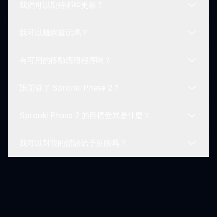
我們可以期待哪些更新？
玩家可以通過 sprunki.io 的支持部分報告錯誤或問
題，那裡的反饋非常受歡迎。
我可以離線遊玩嗎？
定期更新通常包括新增角色、音效特徵和遊戲玩法改
進，保持體驗的新鮮感。
有可用的移動應用程序嗎？
由於 Spronki Phase 2 是一個基於網頁的遊戲，需
要互聯網連接來訪問和遊玩。
誰開發了 Spronki Phase 2？
目前，Spronki Phase 2 沒有專用應用程序，但它已
針對移動瀏覽器進行了優化。
Spronki Phase 2 的目標受眾是什麼？
Spronki Phase 2 是由 Sprunki 團隊開發的，他們
因在音樂遊戲類別中的創意而聞名。
我可以對我的體驗給予反饋嗎？
該遊戲以音樂、創意和恐怖類型的粉絲為目標，吸引
廣泛的玩家群。
我們鼓勵玩家提供反饋，可以在社區論壇或直接透過
支持部分完成。