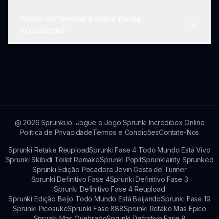
Sprunki, conhecida por sua criatividade no
Posso dar feedback sobre minha
gênero de jogos de música.
O jogo tem como alvo fãs de música, criatividade
experiência?
e gêneros de horror, apelando para uma ampla
demografia de jogadores.
O feedback é incentivado e pode ser fornecido
através dos fóruns da comunidade ou
diretamente na seção de suporte.
@
2026
Sprunki.io: Jogue o Jogo Sprunki Incredibox Online
Política de Privacidade
Termos e Condições
Contate-Nos
Sprunki Retake Reupload
Sprunki Fase 4 Todo Mundo Está Vivo
Sprunki Skibidi Toilet Remake
Sprunki Popit
Sprunklairity Sprunked
Sprunki Edição Pecadora Jevin Gosta de Tunner
Sprunki Definitivo Fase 4
Sprunki Definitivo Fase 3
Sprunki Definitivo Fase 4 Reupload
Sprunki Edição Beijo Todo Mundo Está Beijando
Sprunki Fase 19
Sprunki Picosuke
Sprunki Fase 888
Sprunki Retake Mas Épico
Sprunki Mas Quebrado
Sprunki Definitivo Fase 8