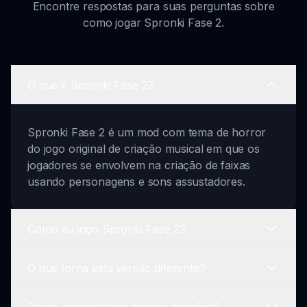
Encontre respostas para suas perguntas sobre
como jogar Spronki Fase 2.
O que é Spronki Fase 2?
Spronki Fase 2 é um mod com tema de horror
do jogo original de criação musical em que os
jogadores se envolvem na criação de faixas
usando personagens e sons assustadores.
Como eu jogo Spronki Fase 2?
O que torna esta versão diferente?
Para jogar, selecione seus personagens com
tema de horror, comece a criar mixes musicais
Posso compartilhar minhas criações?