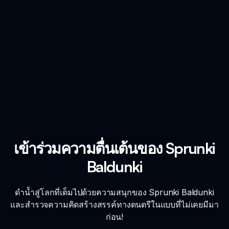
เข้าร่วมความตื่นเต้นของ Sprunki
Baldunki
ดำน้ำสู่โลกที่เต็มไปด้วยความสนุกของ Sprunki Baldunki
และสำรวจความคิดสร้างสรรค์ทางดนตรีในแบบที่ไม่เคยมีมา
ก่อน!