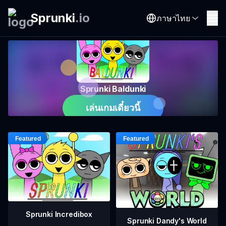
Sprunki
.
io
ภาษาไทย
Sprunki Baldunki
เล่นเกมเดี๋ยวนี้
Sprunki Incredibox
Sprunki Dandy's World