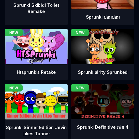
Sprunki Skibidi Toilet
Remake
Sprunki ปอมปอม
Htsprunkis Retake
Sprunklairity Sprunked
Sprunki Definitive เฟส 4
Sprunki Sinner Edition Jevin
Likes Tunner