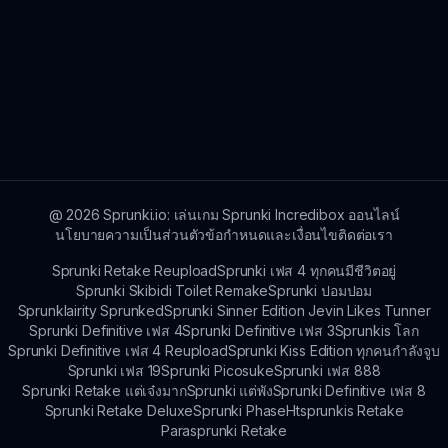
@
2026
Sprunki.io: เล่นเกม Sprunki Incredibox ออนไลน์
นโยบายความเป็นส่วนตัว
ข้อกำหนดและเงื่อนไข
ติดต่อเรา
Sprunki Retake Reupload
Sprunki เฟส 4 ทุกคนมีชีวิตอยู่
Sprunki Skibidi Toilet Remake
Sprunki ปอมปอม
Sprunklairity Sprunked
Sprunki Sinner Edition Jevin Likes Tunner
Sprunki Definitive เฟส 4
Sprunki Definitive เฟส 3
Sprunkis โลก
Sprunki Definitive เฟส 4 Reupload
Sprunki Kiss Edition ทุกคนกำลังจูบ
Sprunki เฟส 19
Sprunki Picosuke
Sprunki เฟส 888
Sprunki Retake แต่เจ๋งมาก
Sprunki แต่พัง
Sprunki Definitive เฟส 8
Sprunki Retake Deluxe
Sprunki Phase
Htsprunkis Retake
Parasprunki Retake