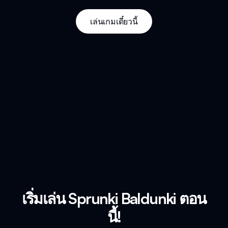
เล่นเกมเดี๋ยวนี้
เริ่มเล่น Sprunki Baldunki ตอน
นี้!