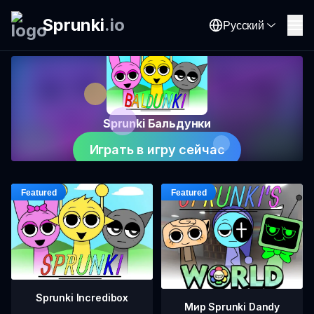
Sprunki
.
io
Русский
Sprunki Бальдунки
Играть в игру сейчас
Sprunki Incredibox
Мир Sprunki Dandy