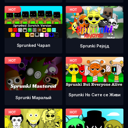
Sprunked Чарап
Sprunki Рејојд
Sprunki Но Сите се Живи
Sprunki Маралый