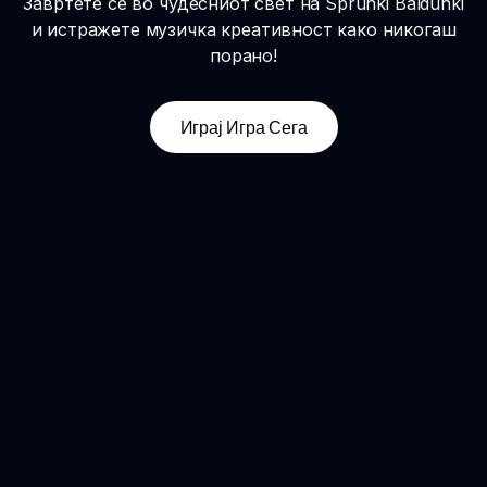
Завртете се во чудесниот свет на Sprunki Baldunki
и истражете музичка креативност како никогаш
порано!
Играј Игра Сега