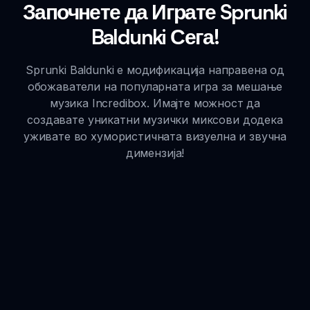
Започнете да Играте Sprunki
Baldunki Сега!
Sprunki Baldunki е модификација направена од
обожаватели на популарната игра за мешање
музика Incredibox. Имајте можност да
создавате уникатни музички миксови додека
уживате во хумористичната визуелна и звучна
димензија!