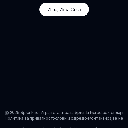
Играј Игра Сега
@
2026
Sprunki.io: Играјте ја играта Sprunki Incredibox онлајн
Политика за приватност
Услови и одредби
Контактирајте не