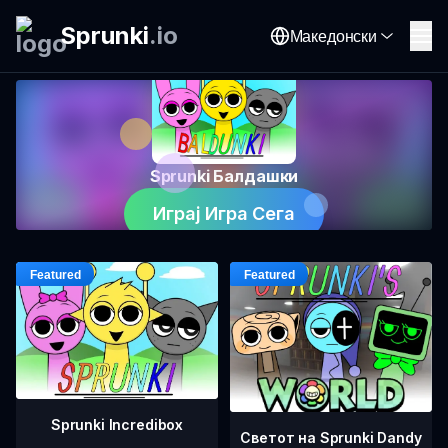
Sprunki
.
io
Македонски
Sprunki Балдашки
Играј Игра Сега
Sprunki Incredibox
Светот на Sprunki Dandy