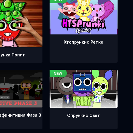
Хтспрункис Ретке
унки Попит
ефинитивна Фаза 3
Спрункис Свет