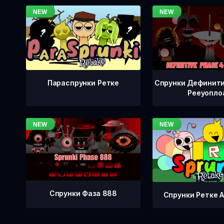
Спрунки Дефинити
Параспрунки Ретке
Рееуопло
Спрунки Фаза 888
Спрунки Ретке А