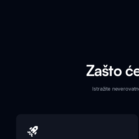
Zašto ćet
Istražite neverovatne