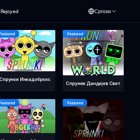
 Rejoyed
Српски
Спрунки Инкадоброкс
Спрунки Дандијев Свет