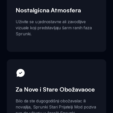
Nostalgicna Atmosfera
Uživite se u jednostavne ali zavodljive
vizuale koji predstavljaju šarm ranih faza
Sprunki.
Za Nove i Stare Obožavaoce
Bilo da ste dugogodišnji obožavalac ili
novajlija, Sprunki Stari Prijatelji Mod poziva