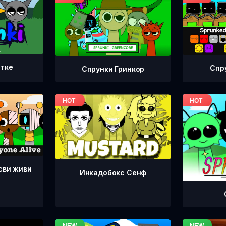
етке
Спр
Спрунки Гринкор
сви живи
Инкадобокс Сенф