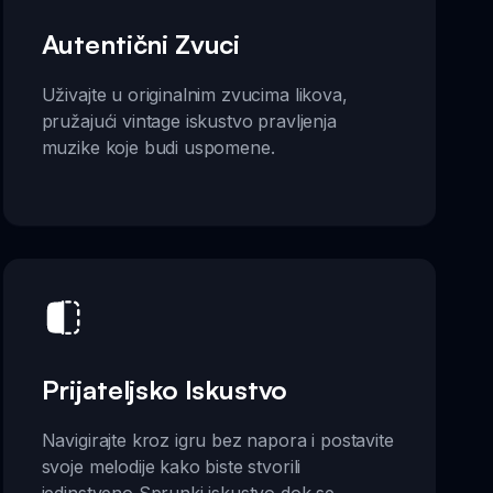
Autentični Zvuci
Uživajte u originalnim zvucima likova,
pružajući vintage iskustvo pravljenja
muzike koje budi uspomene.
Prijateljsko Iskustvo
Navigirajte kroz igru bez napora i postavite
svoje melodije kako biste stvorili