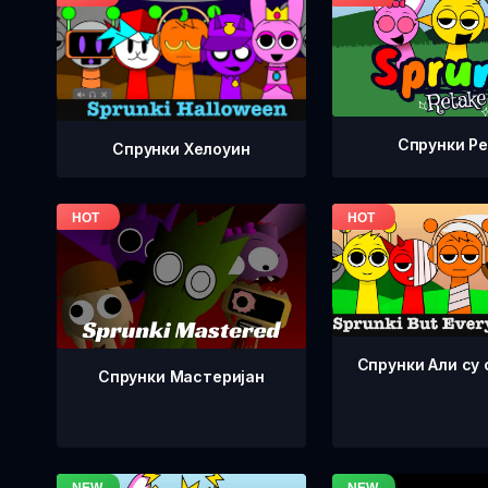
Спрунки Р
Спрунки Хелоуин
Спрунки Али су 
Спрунки Мастеријан