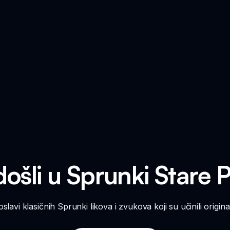
šli u Sprunki Stare Pr
slavi klasičnih Sprunki likova i zvukova koji su učinili origin