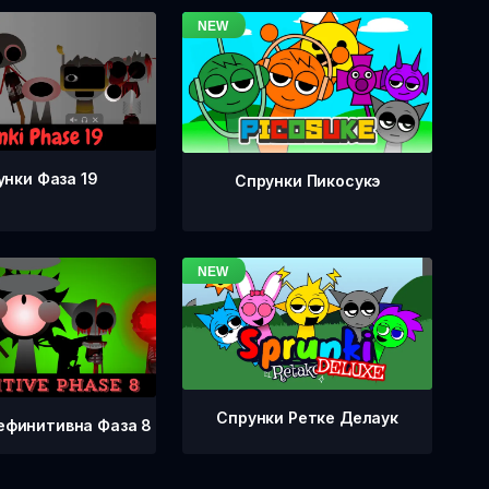
унки Фаза 19
Спрунки Пикосукэ
Спрунки Ретке Делаук
ефинитивна Фаза 8