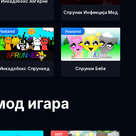
Инкадобокс Абгерни
Спрунки Инфекција Мод
Инкадобокс Спрункед
Спрунки Бебе
мод игара