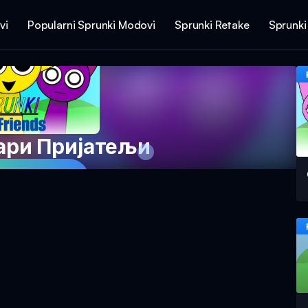
vi
Popularni Sprunki Modovi
Sprunki Retake
Sprunki
ари Пријатељи
e Igru Sada