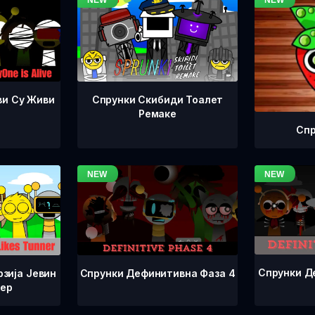
ви Су Живи
Спрунки Скибиди Тоалет
Ремаке
Спр
Спрунки Д
Спрунки Дефинитивна Фаза 4
зија Јевин
нер