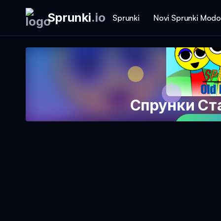
Sprunki
.
io
Sprunki
Novi Sprunki Modo
Спрунки Ст
Igrajt