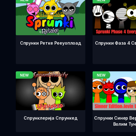
Спрунки Фаза 4 С
Спрунки Ретке Рееуоплоад
Спрунклерија Спрункед
Спрунки Синер Вер
Волим Ту