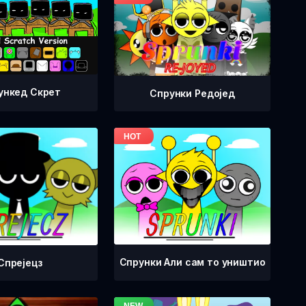
ункед Скрет
Спрунки Редоjед
Спрунки Али сам то уништио
Спрејецз