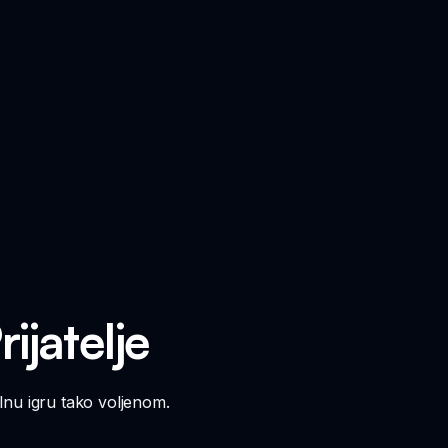
ijatelje
alnu igru tako voljenom.