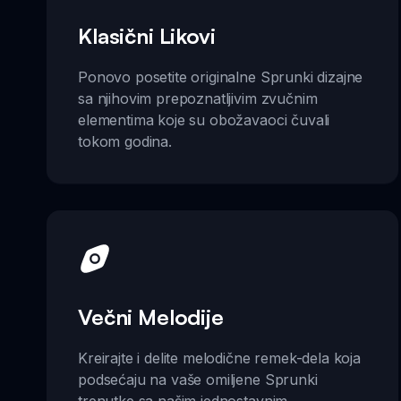
Klasični Likovi
Ponovo posetite originalne Sprunki dizajne
sa njihovim prepoznatljivim zvučnim
elementima koje su obožavaoci čuvali
tokom godina.
Večni Melodije
Kreirajte i delite melodične remek-dela koja
podsećaju na vaše omiljene Sprunki