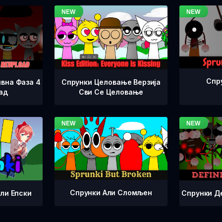
Спр
вна Фаза 4
Спрунки Целовање Верзија
ад
Сви Се Целовање
Спрунки Али Сломљен
Спрунки Д
ли Епски