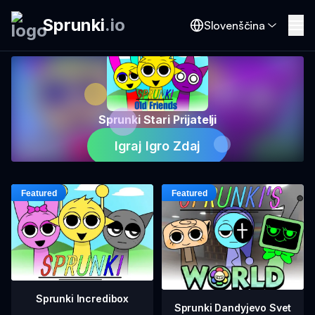
Sprunki
.
io
Slovenščina
Sprunki Stari Prijatelji
Igraj Igro Zdaj
Sprunki Incredibox
Sprunki Dandyjevo Svet