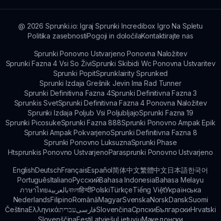
skupnosti za stalno izboljšanje.
@
2026
Sprunki.io: Igraj Sprunki Incredibox Igro Na Spletu
Politika zasebnosti
Pogoji in določila
Kontaktirajte nas
Sprunki Ponovno Ustvarjeno Ponovna Naložitev
Sprunki Fazna 4 Vsi So Živi
Sprunki Skibidi Wc Ponovna Ustvaritev
Sprunki Popit
Sprunklairity Sprunked
Sprunki Izdaja Grešnik Jevin Ima Rad Tunner
Sprunki Definitivna Fazna 4
Sprunki Definitivna Fazna 3
Sprunkis Svet
Sprunki Definitivna Fazna 4 Ponovna Naložitev
Sprunki Izdaja Poljub Vsi Poljubljajo
Sprunki Fazna 19
Sprunki Picosuke
Sprunki Fazna 888
Sprunki Ponovno Ampak Epik
Sprunki Ampak Pokvarjeno
Sprunki Definitivna Fazna 8
Sprunki Ponovno Luksuzna
Sprunki Phase
Htsprunkis Ponovno Ustvarjeno
Parasprunki Ponovno Ustvarjeno
English
Deutsch
Français
Español
简体中文
繁體中文
日本語
한국어
Português
Italiano
Русский
Bahasa Indonesia
Bahasa Melayu
ภาษาไทย
بالعربية
বাংলা
हिन्दी
Polski
Türkçe
Tiếng Việt
Українська
Nederlands
Filipino
Română
Magyar
Svenska
Norsk
Dansk
Suomi
Čeština
Ελληνικά
עברית
فارسی
Slovenčina
Српски
Български
Hrvatski
Slovenščina
Eesti
Latviešu
Lietuvių
Македонски