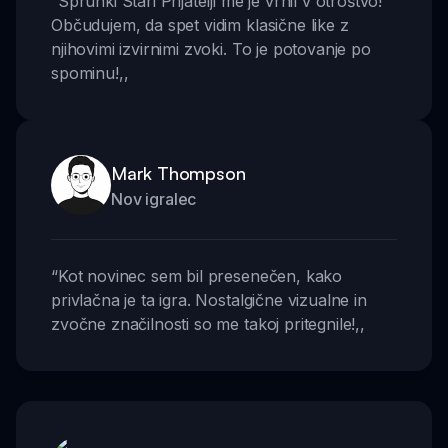
“
Sprunki Stari Prijatelji me je vrnil v otroštvo!
Občudujem, da spet vidim klasične like z
njihovimi izvirnimi zvoki. To je potovanje po
spominu!
,,
Mark Thompson
Nov igralec
“
Kot novinec sem bil presenečen, kako
privlačna je ta igra. Nostalgične vizualne in
zvočne značilnosti so me takoj pritegnile!
,,