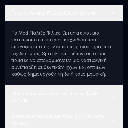
Τι είναι το Mod Παλιές Φιλίες Sprunki;
Το Mod Παλιές Φιλίες Sprunki είναι μια
εντυπωσιακή εμπειρία παιχνιδιού που
επαναφέρει τους κλασικούς χαρακτήρες και
σχεδιασμούς Sprunki, επιτρέποντας στους
παίκτες να απολαμβάνουν μια νοσταλγική
συνύπαρξη αυθεντικών ήχων και οπτικών
καθώς δημιουργούν τη δική τους μουσική.
Πώς μπορώ να παίξω τις Παλιές Φιλίες
Sprunki;
Διατηρούνται οι αυθεντικοί ήχοι σε αυτό
Για να παίξετε τις Παλιές Φιλίες Sprunki,
το mod;
απλώς επισκεφθείτε το sprunki.io, επιλέξτε το