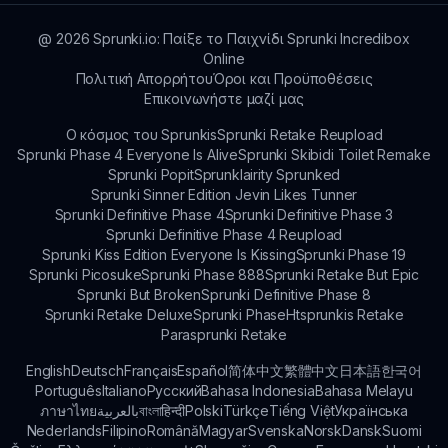
ανατροφοδότηση της κοινότητας για συνεχή
βελτίωση.
@
2026
Sprunki.io: Παίξε το Παιχνίδι Sprunki Incredibox
Online
Πολιτική Απορρήτου
Όροι και Προϋποθέσεις
Επικοινωνήστε μαζί μας
Ο κόσμος του Sprunkis
Sprunki Retake Reupload
Sprunki Phase 4 Everyone Is Alive
Sprunki Skibidi Toilet Remake
Sprunki Popit
Sprunklairity Sprunked
Sprunki Sinner Edition Jevin Likes Tunner
Sprunki Definitive Phase 4
Sprunki Definitive Phase 3
Sprunki Definitive Phase 4 Reupload
Sprunki Kiss Edition Everyone Is Kissing
Sprunki Phase 19
Sprunki Picosuke
Sprunki Phase 888
Sprunki Retake But Epic
Sprunki But Broken
Sprunki Definitive Phase 8
Sprunki Retake Deluxe
Sprunki Phase
Htsprunkis Retake
Parasprunki Retake
English
Deutsch
Français
Español
简体中文
繁體中文
日本語
한국어
Português
Italiano
Русский
Bahasa Indonesia
Bahasa Melayu
ภาษาไทย
بالعربية
বাংলা
हिन्दी
Polski
Türkçe
Tiếng Việt
Українська
Nederlands
Filipino
Română
Magyar
Svenska
Norsk
Dansk
Suomi