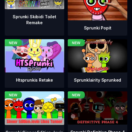
Sprunki Skibidi Toilet
Remake
Sprunki Popit
Htsprunkis Retake
Sprunklairity Sprunked