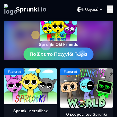
Sprunki
.
io
Ελληνικά
Sprunki Old Friends
Παίξτε το Παιχνίδι Τώρα
Sprunki Incredibox
Ο κόσμος του Sprunki