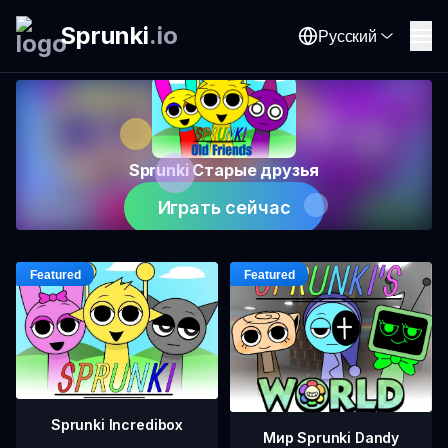
Sprunki
.
io
Русский
Sprunki Старые друзья
Играть сейчас
Sprunki Incredibox
Мир Sprunki Dandy