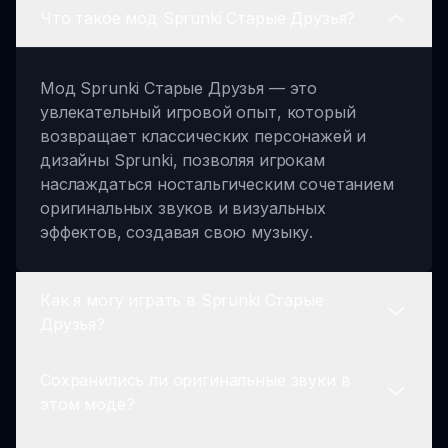
Что такое мод Sprunki Старые Друзья?
Мод Sprunki Старые Друзья — это
увлекательный игровой опыт, который
возвращает классических персонажей и
дизайны Sprunki, позволяя игрокам
наслаждаться ностальгическим сочетанием
оригинальных звуков и визуальных
эффектов, создавая свою музыку.
Как я могу играть в Sprunki Старые
Друзья?
Сохранились ли оригинальные звуки в
Чтобы играть в Sprunki Старые Друзья,
этом моде?
просто посетите sprunki.io, выберите мод и
начните играть. Вы можете выбирать