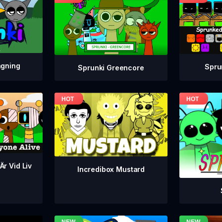
agning
Spru
Sprunki Greencore
Är Vid Liv
Incredibox Mustard