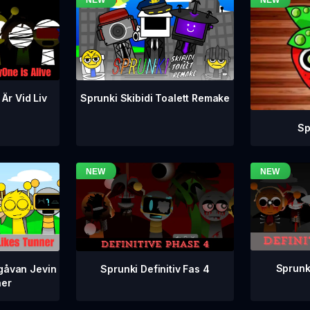
 Är Vid Liv
Sprunki Skibidi Toalett Remake
Sp
Sprunki
Sprunki Definitiv Fas 4
gåvan Jevin
ner