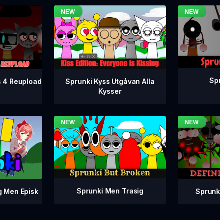
Spr
s 4 Reupload
Sprunki Kyss Utgåvan Alla
Kysser
Sprunki Men Trasig
Sprunki
g Men Episk