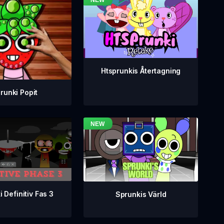
Htsprunkis Återtagning
runki Popit
 Definitiv Fas 3
Sprunkis Värld