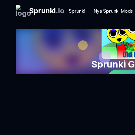
Sprunki
.
io
Sprunki
Nya Sprunki Mods
Sprunki 
Spela