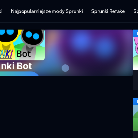
i
Najpopularniejsze mody Sprunki
Sprunki Retake
S
nki Bot
 Grę Teraz