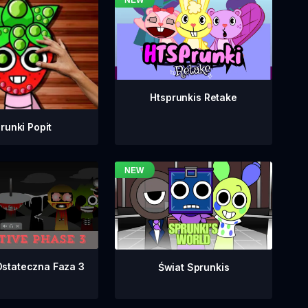
Htsprunkis Retake
runki Popit
Ostateczna Faza 3
Świat Sprunkis