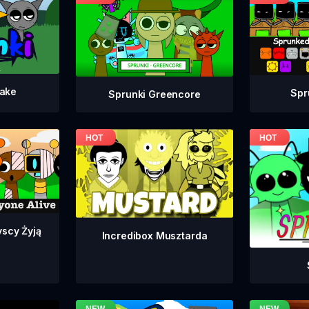
take
Spr
Sprunki Greencore
yscy Żyją
Incredibox Musztarda