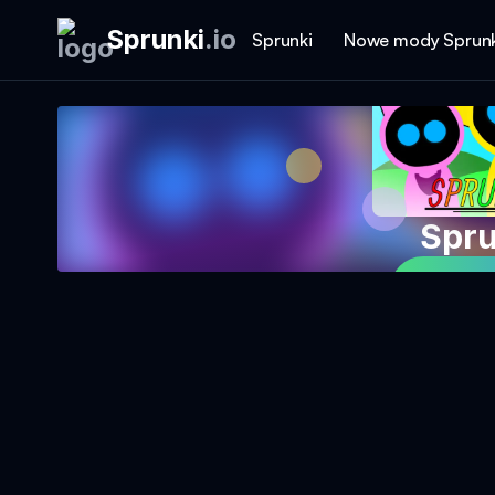
Sprunki
.
io
Sprunki
Nowe mody Sprunk
Spru
Graj w