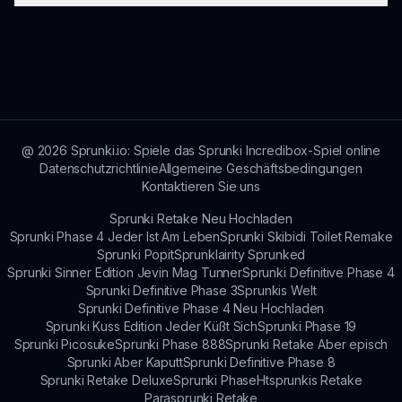
Tipps zur Musikproduktion in Sprunki Bot
helfen.
Sprunki Bot funktioniert auf jedem Gerät, das auf
das Internet zugreifen kann und über einen
modernen Webbrowser verfügt, was eine
weitreichende Kompatibilität gewährleistet.
@
2026
Sprunki.io: Spiele das Sprunki Incredibox-Spiel online
Datenschutzrichtlinie
Allgemeine Geschäftsbedingungen
Kontaktieren Sie uns
Sprunki Retake Neu Hochladen
Sprunki Phase 4 Jeder Ist Am Leben
Sprunki Skibidi Toilet Remake
Sprunki Popit
Sprunklairity Sprunked
Sprunki Sinner Edition Jevin Mag Tunner
Sprunki Definitive Phase 4
Sprunki Definitive Phase 3
Sprunkis Welt
Sprunki Definitive Phase 4 Neu Hochladen
Sprunki Kuss Edition Jeder Küßt Sich
Sprunki Phase 19
Sprunki Picosuke
Sprunki Phase 888
Sprunki Retake Aber episch
Sprunki Aber Kaputt
Sprunki Definitive Phase 8
Sprunki Retake Deluxe
Sprunki Phase
Htsprunkis Retake
Parasprunki Retake