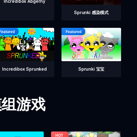
Incredibox Abgerny
Sprunki 感染模式
Incredibox Sprunked
Sprunki 宝宝
i 模组游戏