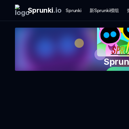
Sprunki
.
io
Sprunki
新Sprunki模组
Spru
立