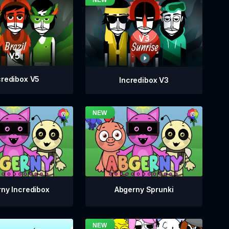
credibox V5
Incredibox V3
ny Incredibox
Abgerny Sprunki