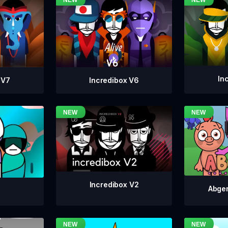
In
Incredibox V6
 V7
Incredibox V2
Abger