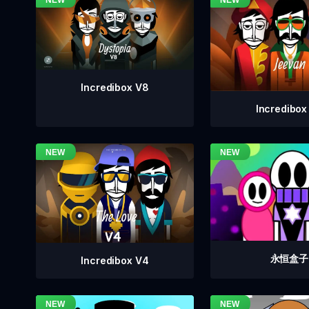
Incredibox V8
Incredibox
永恒盒子
Incredibox V4