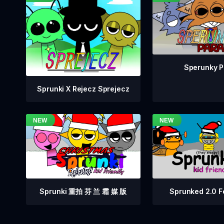
Sperunky P
Sprunki X Rejecz Sprejecz
Sprunki 重拍 芬 兰 霜 媒 版
Sprunked 2.0