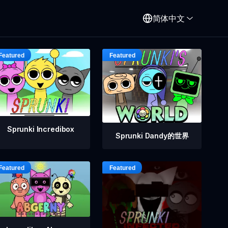
简体中文
Sprunki Incredibox
Sprunki Dandy的世界