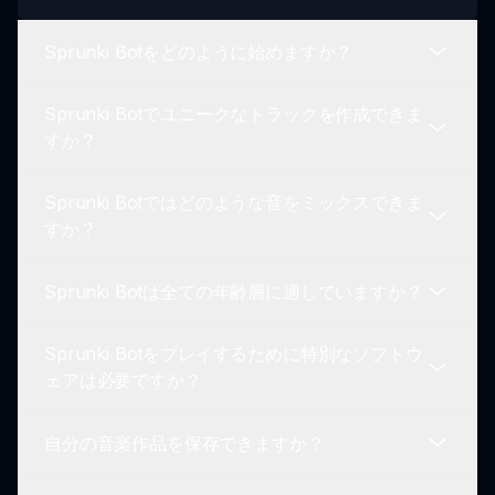
Sprunki Botをどのように始めますか？
Sprunki Botでユニークなトラックを作成できま
Sprunki Botを始めるには、sprunki.ioにアクセスし
すか？
てゲームを選択し、音楽の旅を始めましょう。イン
ターネット接続のあるデバイスが必要です。
Sprunki Botではどのような音をミックスできま
はい！Sprunki Botを使ってさまざまなロボットキ
すか？
ャラクターをドラッグ＆ドロップしてユニークなサ
ウンドの組み合わせを作成し、魅力的な音楽制作体
Sprunki Botは全ての年齢層に適していますか？
験ができます。
Sprunki Botでは、合成ビートやロボットの音響効
果をミックスして、キャッチーで楽しいオリジナル
Sprunki Botをプレイするために特別なソフトウ
トラックを作成できます。
もちろんです！Sprunki Botは全ての年齢層のプレ
ェアは必要ですか？
イヤーにアクセス可能で、音楽制作における楽しい
教育的体験を提供します。
自分の音楽作品を保存できますか？
特別なソフトウェアは必要ありません。sprunki.io
を通じてウェブブラウザから直接Sprunki Botをプ