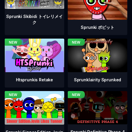
Sprunki Skibidi トイレリメイ
ク
Sprunki ポピット
Htsprunkis Retake
Sprunklairity Sprunked
Sprunki Definitive Phase 4