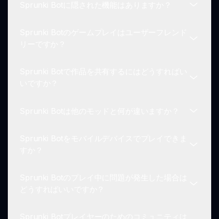
Sprunki Botに隠された機能はありますか？
レイできます。
はい！Sprunki Botで作品を保存し、Sprunkiコミ
ュニティや友人と共有することもできます。
Sprunki Botのゲームプレイはユーザーフレンド
もちろんです！異なるSprunki Botの組み合わせを
リーですか？
試すことで、特別なアニメーションや他のエキサイ
ティングな機能がアンロックされるかもしれませ
Sprunki Botで作品を共有するにはどうすればい
ん。
はい、ゲームプレイは直感的でユーザーフレンドリ
いですか？
ーに設計されており、プレイヤーがメカニクスをす
ぐに把握できるようになっています。
Sprunki Botは他のモッドと何が違いますか？
トラックを作成したら、ゲームインターフェース内
の提供されたオプションを使って簡単に共有できま
Sprunki Botをモバイルデバイスでプレイできま
す。
Sprunki Botは、そのユニークなロボットテーマ、
すか？
革新的なサウンドエフェクト、そして創造性を積極
的に奨励するエンゲージングなゲームプレイが際立
Sprunki Botのプレイ中に問題が発生した場合は
っています。
はい！Sprunki Botはデスクトップ、タブレット、
どうすればいいですか？
モバイルフォンを含むさまざまなデバイスでアクセ
ス可能で、外出先でもプレイヤーにとって使いやす
Sprunki Botプレイヤーのためのコミュニティは