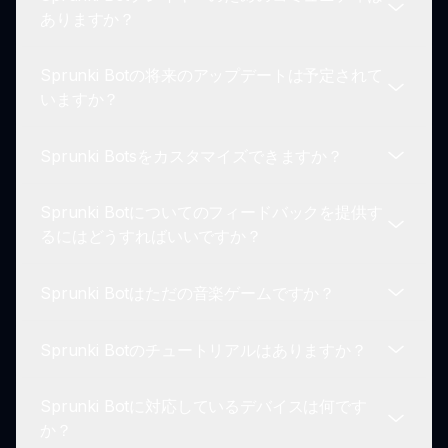
いです。
問題が発生した場合は、ブラウザが最新であること
ありますか？
を確認してください。問題が解決しない場合は、
sprunki.ioを介してサポートに連絡してください。
Sprunki Botの将来のアップデートは予定されて
はい、Sprunkiコミュニティはオンラインで活動し
いますか？
ており、プレイヤーが作品やヒント、体験を共有で
きる場を提供しています。
Sprunki Botsをカスタマイズできますか？
Sprunkiの開発者はゲームを常に改善しているの
で、新機能やキャラクターを導入するアップデート
Sprunki Botについてのフィードバックを提供す
をお楽しみに！
このモッドではカスタマイズオプションは限られて
るにはどうすればいいですか？
いますが、異なるキャラクターの組み合わせを試す
ことで多様なサウンドやビジュアルを得ることがで
Sprunki Botはただの音楽ゲームですか？
きます。
フィードバックや提案は、Sprunkiコミュニティフ
ォーラムやsprunki.ioのフィードバックフォームを
Sprunki Botのチュートリアルはありますか？
通じて直接共有できます。
Sprunki Botは音楽制作を主な焦点としています
が、創造性や自己表現を促進し、単なる音楽ゲーム
Sprunki Botに対応しているデバイスは何です
以上のものです。
はい、Sprunki Botのゲームプレイメカニクスや音
か？
楽制作のヒントを新しいプレイヤーに案内するいく