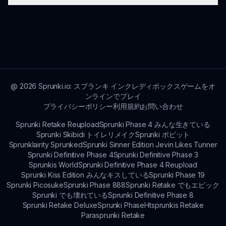
つかのチュートリアルがオンラインで利用可能で
す。
Sprunki Botは、インターネットにアクセスできて
最新のウェブブラウザがある任意のデバイスで動作
し、広範な互換性を確保しています。
@
2026
Sprunki.io: スプランキ インクレディボックスゲームをオ
ンラインでプレイ
プライバシーポリシー
利用規約
お問い合わせ
Sprunki Retake Reupload
Sprunki Phase 4 みんな生きている
Sprunki Skibidi トイレリメイク
Sprunki ポピット
Sprunklairity Sprunked
Sprunki Sinner Edition Jevin Likes Tunner
Sprunki Definitive Phase 4
Sprunki Definitive Phase 3
Sprunkis World
Sprunki Definitive Phase 4 Reupload
Sprunki Kiss Edition みんなキスしている
Sprunki Phase 19
Sprunki Picosuke
Sprunki Phase 888
Sprunki Retake でもエピック
Sprunki でも壊れている
Sprunki Definitive Phase 8
Sprunki Retake Deluxe
Sprunki Phase
Htsprunkis Retake
Parasprunki Retake