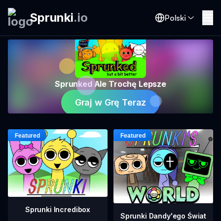
Sprunki
.
io
Polski
Sprunked Ale Trochę Lepsze
Graj w Grę Teraz
Sprunki Incredibox
Sprunki Dandy'ego Świat