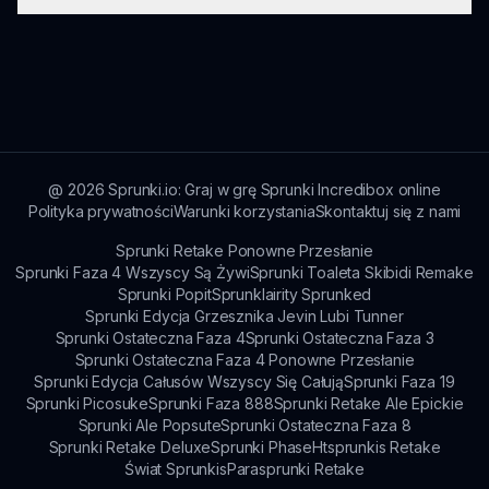
rozwiązywania problemów i zapewnienia
doświadczyć gry autentycznie. Angażowanie się
płynnego doświadczenia w grze dla wszystkich
w nieuczciwą rozgrywkę umniejsza kreatywności
Jeśli podoba ci się Sprunked But Bit Better,
graczy.
i zabawie, jakie oferuje mod. Przyjmij oryginalny
rozważ zgłębienie innych popularnych modów w
projekt i odkrywaj treści organicznie!
społeczności Incredibox. Mody, które
koncentrują się na wzbogaceniu tworzenia
muzyki i zabawy, powinny dobrze odpowiadać
twoim preferencjom. Obserwuj zalecenia
@
2026
Sprunki.io: Graj w grę Sprunki Incredibox online
Polityka prywatności
Warunki korzystania
Skontaktuj się z nami
społeczności, aby odkrywać dalsze ekscytujące
przygody.
Sprunki Retake Ponowne Przesłanie
Sprunki Faza 4 Wszyscy Są Żywi
Sprunki Toaleta Skibidi Remake
Sprunki Popit
Sprunklairity Sprunked
Sprunki Edycja Grzesznika Jevin Lubi Tunner
Sprunki Ostateczna Faza 4
Sprunki Ostateczna Faza 3
Sprunki Ostateczna Faza 4 Ponowne Przesłanie
Sprunki Edycja Całusów Wszyscy Się Całują
Sprunki Faza 19
Sprunki Picosuke
Sprunki Faza 888
Sprunki Retake Ale Epickie
Sprunki Ale Popsute
Sprunki Ostateczna Faza 8
Sprunki Retake Deluxe
Sprunki Phase
Htsprunkis Retake
Świat Sprunkis
Parasprunki Retake