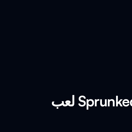
لعب Sprunked But Bit Better - المود الجديد في لعبة