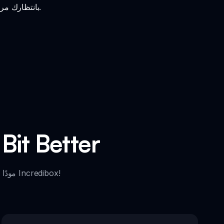
اختبر مود Sprunked But Bit Better المثير في Incredibox! بانتظارك مرئيات وأصوات مذهلة.
الميزات الرئيسية ل
استكشف المعالم الرئيسية التي تجعل Sprunked But Bit Better مودًا لا بد من تجربته لمحبي Incredibox!