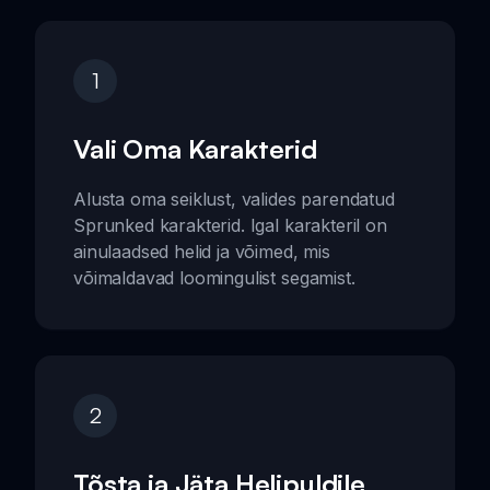
1
Vali Oma Karakterid
Alusta oma seiklust, valides parendatud
Sprunked karakterid. Igal karakteril on
ainulaadsed helid ja võimed, mis
võimaldavad loomingulist segamist.
2
Tõsta ja Jäta Helipuldile