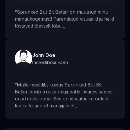
“
Sprunked But Bit Better on muutnud minu
mängukogemust! Parendatud visuaalid ja helid
tõstavad tõeliselt lõbu.
,,
John Doe
Incrediboxi Fänn
“
Mulle meeldib, kuidas Sprunked But Bit
Better püsib truuks originaalile, lisades samas
uusi funktsioone. See on ideaalne nii uutele
kui ka kogenud mängijatele!
,,