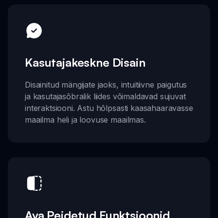
Kasutajakeskne Disain
Disainitud mängijate jaoks, intuitiivne paigutus
ja kasutajasõbralik liides võimaldavad sujuvat
interaktsiooni. Astu hõlpsasti kaasahaaravasse
maailma heli ja loovuse maailmas.
Ava Peidetud Funktsioonid