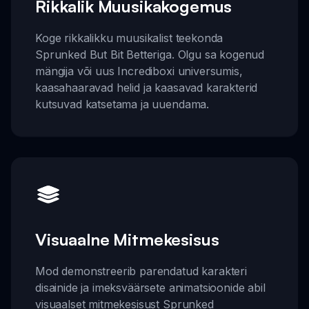
Rikkalik Muusikakogemus
Koge rikkalikku muusikalist teekonda
Sprunked But Bit Betteriga. Olgu sa kogenud
mängija või uus Incrediboxi universumis,
kaasahaaravad helid ja kaasavad karakterid
kutsuvad katsetama ja uuendama.
Visuaalne Mitmekesisus
Mod demonstreerib parendatud karakteri
disainide ja imeksväärsete animatsioonide abil
visuaalset mitmekesisust Sprunked