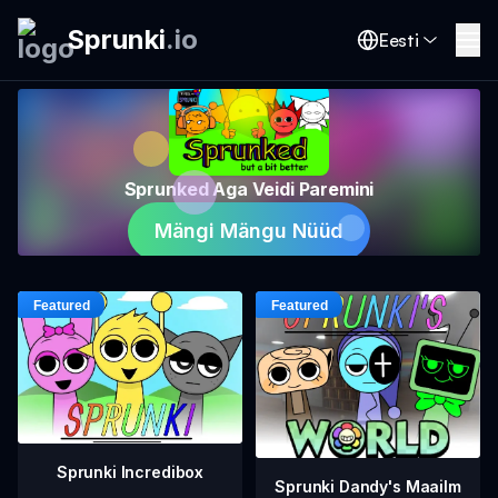
Sprunki
.
io
Eesti
Sprunked Aga Veidi Paremini
Mängi Mängu Nüüd
Sprunki Incredibox
Sprunki Dandy's Maailm