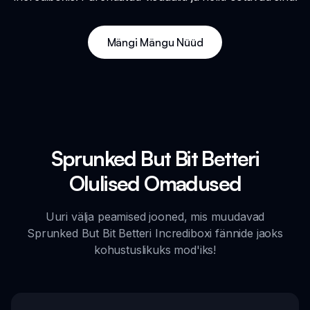
Mängi Mängu Nüüd
Sprunked But Bit Betteri
Olulised Omadused
Uuri välja peamised jooned, mis muudavad
Sprunked But Bit Betteri Incrediboxi fännide jaoks
kohustuslikuks mod'iks!