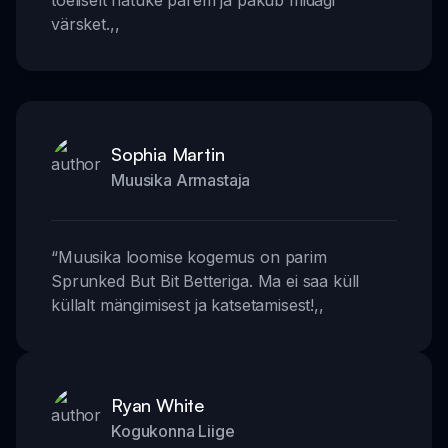
tõeliselt natuke parem ja pakub midagi
värsket.
,,
Sophia Martin
Muusika Armastaja
“
Muusika loomise kogemus on parim
Sprunked But Bit Betteriga. Ma ei saa küll
küllalt mängimisest ja katsetamisest!
,,
Ryan White
Kogukonna Liige