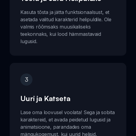
Kasuta tõsta ja jätta funktsionaalsust, et
asetada valitud karakterid helipuldile. Ole
valmis rõõmsaks muusikaliseks
teekonnaks, kui lood hämmastavaid
lugusid.
3
Uuri ja Katseta
Lase oma loovusel voolata! Sega ja sobita
karaktereid, et avada peidetud lugusid ja
animatsioone, parandades oma
mängukogemust, kui uurid helisid.