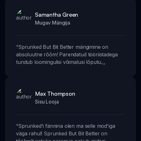
Samantha Green
Mugav Mängija
“
Sprunked But Bit Better mängimine on
absoluutne rõõm! Parendatud tööriistadega
tundub loomingulisi võimalusi lõputu.
,,
Max Thompson
Sisu Looja
“
Sprunked'i fännina olen ma selle mod'iga
väga rahul! Sprunked But Bit Better on