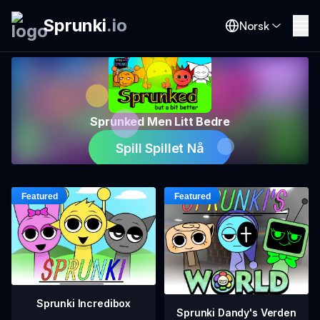
Sprunki
.
io
Norsk
Sprunked Men Litt Bedre
Spill Spillet Nå
Sprunki Incredibox
Sprunki Dandy's Verden