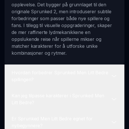
opplevelse. Det bygger på grunnlaget til den
originale Sprunked 2, men introduserer subtile
forbedringer som passer både nye spillere og
fans. I tillegg til visuelle oppgraderinger, skaper
de mer raffinerte lydmekanikkene en
oppslukende reise når spillerne mikser og
matcher karakterer for å utforske unike
kombinasjoner og rytmer.
Hvordan forbedrer Sprunked Men Litt Bedre
spillingen?
Kan jeg tilpasse karakterer i Sprunked Men
Denne modden forbedrer spillingen med
Litt Bedre?
forbedret grafikk og lyd. Karakterdesignene er
mer visuelt stimulerende, og fanger spillernes
Er Sprunked Men Litt Bedre egnet for
oppmerksomhet fra første lansering, mens
Absolutt! En av de fremtredende funksjonene i
nybegynnere?
lydutgangen er optimalisert, noe som gir klarhet