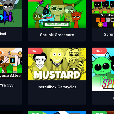
imti
Sprun
Sprunki Greencore
 Yra Gyvi
Incredibox Garstyčios