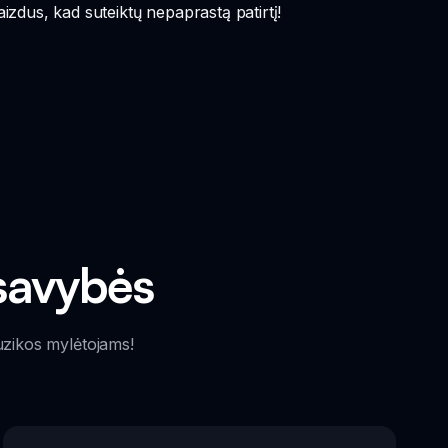
izdus, kad suteiktų nepaprastą patirtį!
 savybės
muzikos mylėtojams!