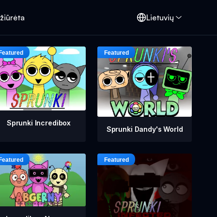
žiūrėta
Lietuvių
Sprunki Incredibox
Sprunki Dandy's World