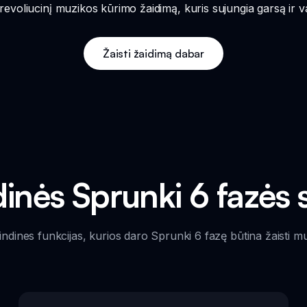
 revoliucinį muzikos kūrimo žaidimą, kuris sujungia garsą ir va
Žaisti žaidimą dabar
inės Sprunki 6 fazės
indines funkcijas, kurios daro Sprunki 6 fazę būtina žaisti 