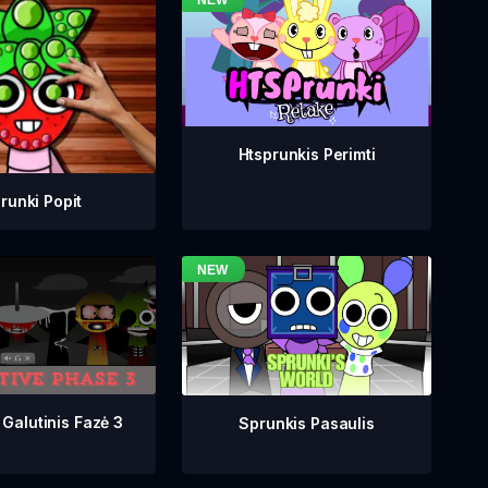
Htsprunkis Perimti
runki Popit
 Galutinis Fazė 3
Sprunkis Pasaulis