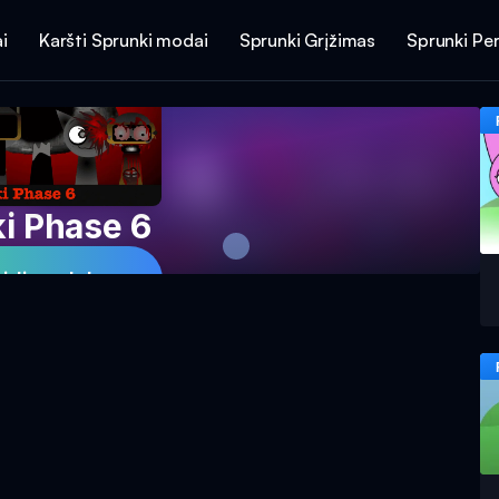
i
Karšti Sprunki modai
Sprunki Grįžimas
Sprunki Per
i Phase 6
aidimą dabar