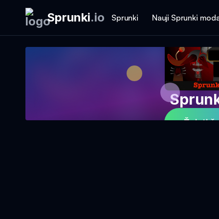
Sprunki
.
io
Sprunki
Nauji Sprunki moda
Sprunk
Žaisti ž