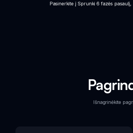
Pasinerkite į Sprunki 6 fazės pasaulį,
Pagrind
Išnagrinėkite pagr