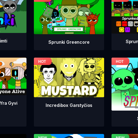
imti
Sprun
Sprunki Greencore
 Yra Gyvi
Incredibox Garstyčios