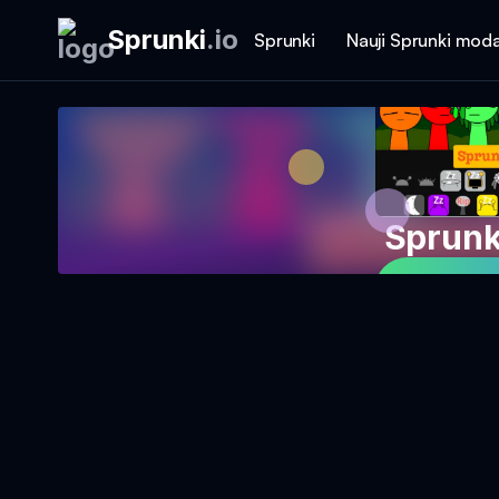
Sprunki
.
io
Sprunki
Nauji Sprunki moda
Sprunk
Žaisti ž