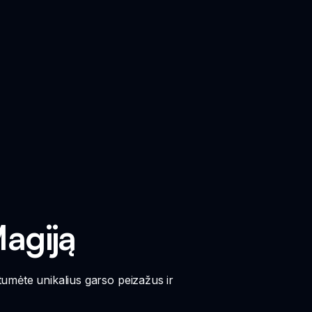
Magiją
rtumėte unikalius garso peizažus ir