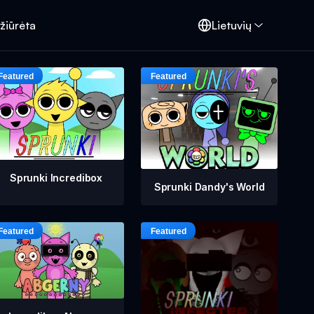
žiūrėta
Lietuvių
Sprunki Incredibox
Sprunki Dandy's World