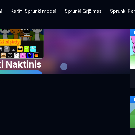
i
Karšti Sprunki modai
Sprunki Grįžimas
Sprunki Per
i Naktinis
aidimą dabar