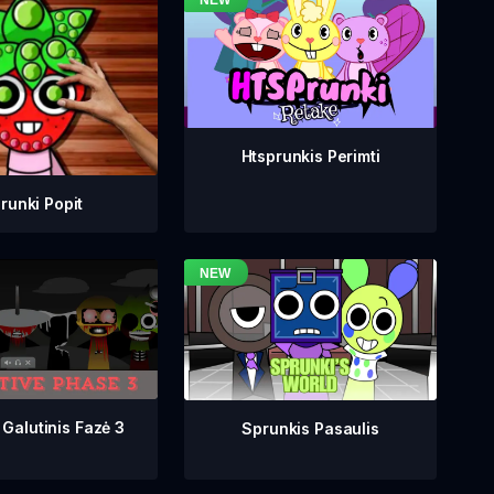
Htsprunkis Perimti
runki Popit
 Galutinis Fazė 3
Sprunkis Pasaulis