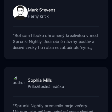
Mark Stevens
Herný kritik
“
Bol som hlboko ohromený kreativitou v mod
Sprunki Nightly. Jedinečné návrhy postáv a
desivé zvuky ho robia nezabudnuteľným.
,,
Sophia Mills
Príležitostná hráčka
“
Sprunki Nightly premenilo moje večery.
Milujem, ako môžem vytvárať svoje vlastné