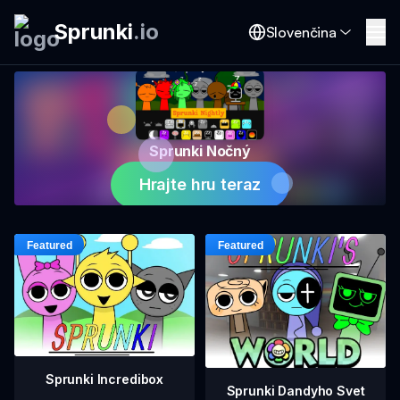
Sprunki
.
io
Slovenčina
Sprunki Nočný
Hrajte hru teraz
Sprunki Incredibox
Sprunki Dandyho Svet