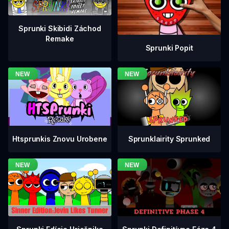
Sprunki Skibidi Záchod
Remake
Sprunki Popit
Htsprunkis Znovu Urobene
Sprunklairity Sprunked