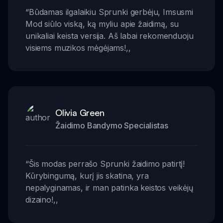
“
Būdamas ilgalaikiu Sprunki gerbėju, Imsusmi
Mod siūlo viską, ką myliu apie žaidimą, su
unikaliai keista versija. Aš labai rekomenduoju
visiems muzikos mėgėjams!
,,
Olivia Green
Žaidimo Bandymo Specialistas
“
Šis modas perrašo Sprunki žaidimo patirtį!
Kūrybingumą, kurį jis skatina, yra
nepalyginamas, ir man patinka keistos veikėjų
dizaino!
,,