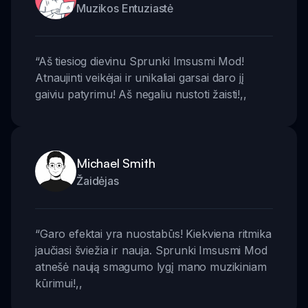
Muzikos Entuziastė
“
Aš tiesiog dievinu Sprunki Imsusmi Mod!
Atnaujinti veikėjai ir unikaliai garsai daro jį
gaiviu patyrimu! Aš negaliu nustoti žaisti!
,,
Michael Smith
Žaidėjas
“
Garo efektai yra nuostabūs! Kiekviena ritmika
jaučiasi šviežia ir nauja. Sprunki Imsusmi Mod
atnešė naują smagumo lygį mano muzikiniam
kūrimui!
,,