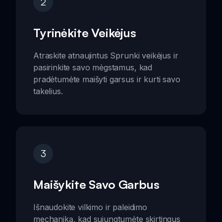
2
Tyrinėkite Veikėjus
Atraskite atnaujintus Sprunki veikėjus ir
pasirinkite savo mėgstamus, kad
pradėtumėte maišyti garsus ir kurti savo
takelius.
3
Maišykite Savo Garbus
Išnaudokite vilkimo ir paleidimo
mechaniką, kad sujungtumėte skirtingus