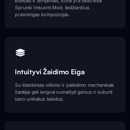
efektais ir tempimais, kurie yra išskirtiniai
Sprunki Imsusmi Mod, leidžiančius
prasmingas kompozicijas.
Intuityvi Žaidimo Eiga
Su klasikiniais vilkimo ir paleidimo mechanikais
žaidėjai gali lengvai sumaišyti garsus ir sukurti
savo unikalius takelius.