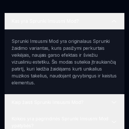
Kas yra Sprunki Imsusmi Mod?
Sprunki Imsusmi Mod yra originalaus Sprunki
žaidimo variantas, kuris pasižymi perkurtais
veikėjais, naujais garso efektais ir šviežiu
vizualiniu estetiku. Šis modas suteikia įtraukiančią
patirtį, kuri leidžia žaidėjams kurti unikalius
muzikos takelius, naudojant gyvybingus ir keistus
elementus.
Kaip žaisti Sprunki Imsusmi Mod?
Kokios yra pagrindinės Sprunki Imsusmi Mod
Žaisti Sprunki Imsusmi Mod yra paprasta: tiesiog
ypatybės?