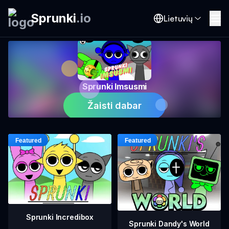
Sprunki
.
io
Lietuvių
Sprunki Imsusmi
Žaisti dabar
Sprunki Incredibox
Sprunki Dandy's World