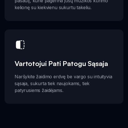
pasaulį, kurie pagerina jūsų muzikos kūrimo
kelionę su kiekvienu sukurtu takeliu.
Vartotojui Pati Patogu Sąsaja
Naršykite žaidimo erdvę be vargo su intuityvia
sąsaja, sukurta tiek naujokams, tiek
patyrusiems žaidėjams.